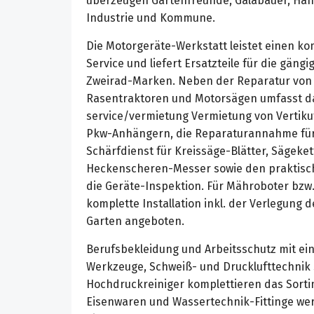
überzeugen Gartenfreunde, Galabauer, Ha
Industrie und Kommune.
Die Motorgeräte-Werkstatt leistet einen k
Service und liefert Ersatzteile für die gäng
Zweirad-Marken. Neben der Reparatur vo
Rasentraktoren und Motorsägen umfasst da
service/vermietung Vermietung von Vertikut
Pkw-Anhängern, die Reparaturannahme für
Schärfdienst für Kreissäge-Blätter, Sägek
Heckenscheren-Messer sowie den praktisch
die Geräte-Inspektion. Für Mähroboter bzw
komplette Installation inkl. der Verlegung
Garten angeboten.
Berufsbekleidung und Arbeitsschutz mit ei
Werkzeuge, Schweiß- und Drucklufttechnik
Hochdruckreiniger komplettieren das Sorti
Eisenwaren und Wassertechnik-Fittinge we