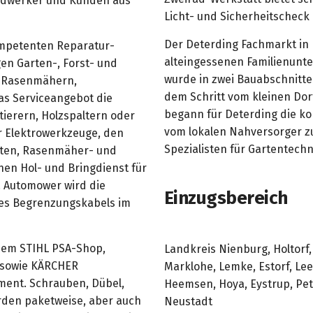
ndwerker und Kunden aus
Licht- und Sicherheitscheck 
Der Deterding Fachmarkt in N
ompetenten Reparatur-
alteingessenen Familienunt
igen Garten-, Forst- und
wurde in zwei Bauabschnitten
n Rasenmähern,
dem Schritt vom kleinen Dor
s Serviceangebot die
begann für Deterding die k
ierern, Holzspaltern oder
vom lokalen Nahversorger zu
 Elektrowerkzeuge, den
Spezialisten für Gartentechn
etten, Rasenmäher- und
en Hol- und Bringdienst für
. Automower wird die
Einzugsbereich
 des Begrenzungskabels im
nem STIHL PSA-Shop,
Landkreis Nienburg, Holtor
 sowie KÄRCHER
Marklohe, Lemke, Estorf, Lee
ment. Schrauben, Dübel,
Heemsen, Hoya, Eystrup, Pe
rden paketweise, aber auch
Neustadt