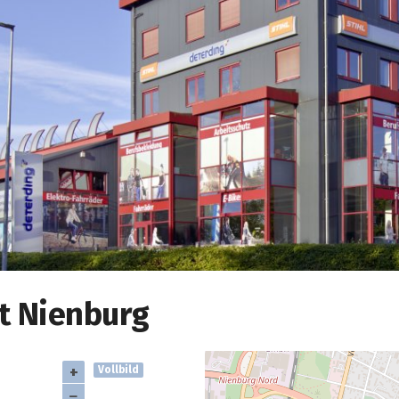
t Nienburg
+
Vollbild
−