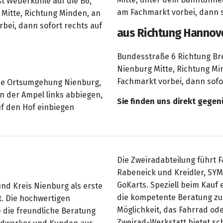
st Weberkuhle auf die B6,
am Fachmarkt vorbei, dann s
Mitte, Richtung Minden, an
bei, dann sofort rechts auf
aus Richtung Hannove
Bundesstraße 6 Richtung Br
Nienburg Mitte, Richtung Mi
Fachmarkt vorbei, dann sofo
die Ortsumgehung Nienburg,
n der Ampel links abbiegen,
Sie finden uns direkt gege
uf den Hof einbiegen
Die Zweiradabteilung führt F
Rabeneick und Kreidler, SYM
GoKarts. Speziell beim Kauf
und Kreis Nienburg als erste
die kompetente Beratung zu 
t. Die hochwertigen
Möglichkeit, das Fahrrad od
 die freundliche Beratung
Zweirad-Werkstatt bietet s