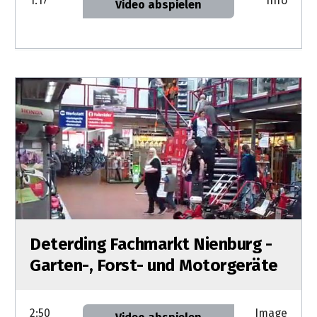
1:17
Info
Video abspielen
&
&
Handwerkzeuge
WEBER
Ansprechpartner
Prospekte
Prospekte
Grills
Unsere
und
Kataloge
Marken
Grill-
&
Zubehör
Prospekte
Ansprechpartner
Kataloge
&
Prospekte
Videos
Deterding Fachmarkt Nienburg -
Garten-, Forst- und Motorgeräte
2:50
Image