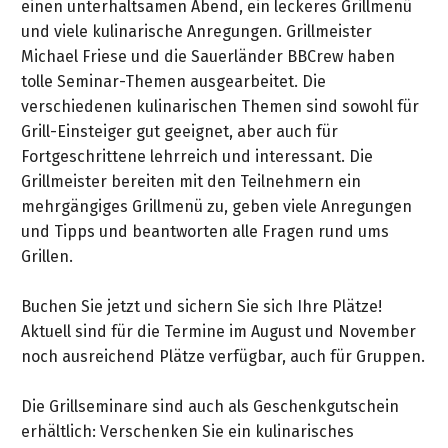
Ihre
Aktionen
Motorroller
einen unterhaltsamen Abend, ein leckeres Grillmenü
Winter-
anfordern
Möbel
MotoMix
Marken
Waschanlage
MS
Gas-
Kombi-
Partner
Automower-
Husqvarna
und viele kulinarische Anregungen. Grillmeister
Inspektion
KÄRCHER
1a
Nienburg
462
STIGA
...
Technische
Grills
Systeme
E-
Experten
Construction
Michael Friese und die Sauerländer BBCrew haben
Zweirad
Spielgeräte
Edelstahl-
Reparaturannahme
Geräte
Fachhändler
Videos
Gartenbroschüre
im
Gase
Bikes
Links
tolle Seminar-Themen ausgearbeitet. Die
Möbel
&
Fachmarkt
Profisäge
Weber
Verkauf
Gras-
Videos
&
KÄRCHER
verschiedenen kulinarischen Themen sind sowohl für
Garantieabwicklung
Sortiment
Garbsen
GoKarts
HUSQVARNA
Honda
Elektro-
und
&
Pedelecs
Hochdruckreiniger
Fachberatung
Streckmetall-
Grill-Einsteiger gut geeignet, aber auch für
Kontaktformular
572
Miimo-
...
Grills
Heckenscheren
Werbespot
Comfort
Unsere
Möbel
Fortgeschrittene lehrreich und interessant. Die
KÄRCHER
XP
Aktion
Werkzeug
in
Fahrräder
Kundenkarte
Marken
Grillmeister bereiten mit den Teilnehmern ein
Newsletter
Center
Weber
der
&
Wassertechnik
Kataloge
Weber
Holz-
mehrgängiges Grillmenü zu, geben viele Anregungen
in
Motorsägen
LUTZ
Pellet-
Zweirad-
Kinderräder
Maschinen
&
Neuheiten-
Ansprechpartner
&
und Tipps und beantworten alle Fragen rund ums
Geschenkgutschein
Garbsen
Newsletter-
Sitemap
Betriebseinrichtung
Grill
Sortiment
Technik
Prospekte
Prospekt
Teak-
Grillen.
Brennholzbearbeitung
Archiv
2026
Spielgeräte
Sortiment
Berufsbekleidung
Videos
Möbel
Ihr
Finanzkauf
Weber
Unsere
Impressum
...
FAQ
METABO
&
Profi-
Buchen Sie jetzt und sichern Sie sich Ihre Plätze!
Weg
Honda
Zubehör
Marken
Go-
in
/
/
Aktionen
Tracker
Kataloge
Lounge-
Forsttechnik
Workwear
Aktuell sind für die Termine im August und November
zu
Aktionsmodelle
Lieferservice
Karts
der
Häufige
AGB
&
Möbel
noch ausreichend Plätze verfügbar, auch für Gruppen.
uns
Saucen
Ansprechpartner
Service-
Elektrowerkzeuge
Weber
Fragen
Prospekte
Forstwerkzeug
Rasenmäher
Pkw-
&
Trampoline
Bestell-
Werkstatt
Service-
Grill-
AGB
Auflagen
Datenschutz-
deterding
Die Grillseminare sind auch als Geschenkgutschein
&
Videos
Gewürze
Anhänger
&
Messtechnik
Prospekt
Leistungen
/
Ketten/Schienen
Erklärung
+
erhältlich: Verschenken Sie ein kulinarisches
Traktoren
Motorroller
...
Abholservice
Widerrufsbelehrung
Kissen