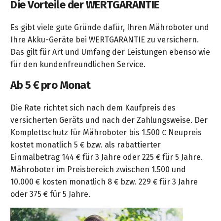
Die Vorteile der WERTGARANTIE
&
&
Handwerkzeuge
WEBER
Ansprechpartner
Prospekte
Prospekte
Grills
Es gibt viele gute Gründe dafür, Ihren Mähroboter und
Unsere
und
Kataloge
Ihre Akku-Geräte bei WERTGARANTIE zu versichern.
Marken
Grill-
&
Das gilt für Art und Umfang der Leistungen ebenso wie
Zubehör
Prospekte
für den kundenfreundlichen Service.
Ansprechpartner
Ab 5 € pro Monat
Kataloge
&
Die Rate richtet sich nach dem Kaufpreis des
Prospekte
versicherten Geräts und nach der Zahlungsweise. Der
Komplettschutz für Mähroboter bis 1.500 € Neupreis
Videos
kostet monatlich 5 € bzw. als rabattierter
Einmalbetrag 144 € für 3 Jahre oder 225 € für 5 Jahre.
Mähroboter im Preisbereich zwischen 1.500 und
10.000 € kosten monatlich 8 € bzw. 229 € für 3 Jahre
oder 375 € für 5 Jahre.