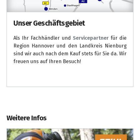
Unsere Standorte
Besuchen Sie unsere Fachgeschäfte und
entdecken Sie unser umfangreiches Sortiment
in den Deterding Fachmärkten in
Garbsen
,
Nienburg
und
Pennigsehl
.
Weitere Infos
OEST Sonderkraftstoffe 2-Takt/4-Takt