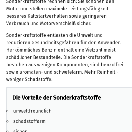
Sonderkraftstoffe rechnen sich: Sie schonen den
gräpel
Kataloge
Honda
FAQ
Stationäre
in
STIHL
Sonderbestellung
Betriebsstoffe
Motor und stellen maximale Leistungsfähigkeit,
Reinigungstechnik
&
Fahrrad-
Aktionsmodelle
/
Hol-
Maschinen
der
Mähroboter
Sonnenliegen
besseres Kaltstartverhalten sowie geringeren
Prospekte
Zubehör
Häufige
&
Schlosserei
Geschenkverpackung
Forstkleidung
/
deterding
Verbrauch und Motorverschleiß sicher.
Fragen
Benzin-
Bringdienst
/
Relaxsessel
+
Fahrrad-
Trennschleifer
...
Bestickungen
Sonderkraftstoffe entlasten die Umwelt und
Schnittschutz
gräpel
Bekleidung
Kataloge
Unser
in
Strandkörbe
reduzieren Gesundheitsgefahren für den Anwender.
Anlagenbau
&
Drucklufttechnik
Liefergebiet
der
Lose
Fanartikel
Herkömmliches Benzin enthält eine Vielzahl meist
Sicherheit
Prospekte
Logistik
Eisenwaren
Sonnenschirme
schädlicher Bestandteile. Die Sonderkraftstoffe
Schweißtechnik
Sortiment
bestehen aus wenigen Komponenten, sind benzolfrei
Service
Videos
...
Wasserschlauch
Biohort
sowie aromaten- und schwefelarm. Mehr Reinheit -
Technische
in
meterweise
Unsere
weniger Schadstoffe.
Sortiment
Termine
Gase
der
Deko-
Marken
Schlüsseldienst
Verwaltung
Artikel
Unsere
Ansprechpartner
Verbrauchsmaterial
Die Vorteile der Sonderkraftstoffe
Ansprechpartner
Marken
Stahl-
Geschäftsführung
Sortiment
Kundenkarte
Werkstatteinrichtung
umweltfreundlich
Zuschnitte
Videos
Ansprechpartner
"Grill
Unsere
schadstoffarm
Arbeitsschutz
Club"
Batterierücknahme
Kataloge
Marken
Kataloge
sicher