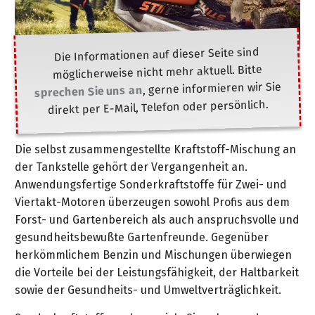
Ihre
Aktionen
Motorroller
Winter-
anfordern
Möbel
MotoMix
Marken
Waschanlage
MS
STIGA
Gas-
Kombi-
Partner
Automower-
Husqvarna
Inspektion
KÄRCHER
1a
Nienburg
462
...
Akku-
Technische
Grills
Systeme
E-
Experten
Construction
Zweirad
Spielgeräte
Edelstahl-
Reparaturannahme
Geräte
Fachhändler
Videos
im
Aktion
Die Informationen auf dieser Seite sind
Gase
Bikes
Links
Möbel
&
Fachmarkt
Profisäge
Weber
Verkauf
Gras-
möglicherweise nicht mehr aktuell. Bitte
Videos
&
KÄRCHER
Garantieabwicklung
Sortiment
Garbsen
GoKarts
HUSQVARNA
Metabo
Elektro-
und
, gerne informieren wir Sie
&
Pedelecs
Hochdruckreiniger
Fachberatung
sprechen Sie uns an
Streckmetall-
Kontaktformular
572
...
Specials
Grills
Heckenscheren
direkt per E-Mail, Telefon oder persönlich.
Werbespot
Comfort
Unsere
Möbel
KÄRCHER
XP
Werkzeug
in
Fahrräder
Kundenkarte
Marken
Newsletter
Center
STIGA
Weber
der
&
Wassertechnik
Kataloge
Weber
Holz-
in
Motorsägen
Die selbst zusammengestellte Kraftstoff-Mischung an
Gartenbroschüre
Pellet-
Zweirad-
Kinderräder
Maschinen
&
Neuheiten-
Ansprechpartner
&
Geschenkgutschein
Garbsen
Newsletter-
Sitemap
der Tankstelle gehört der Vergangenheit an.
Grill
Sortiment
Technik
Prospekte
Prospekt
Teak-
Brennholzbearbeitung
Archiv
Anwendungsfertige Sonderkraftstoffe für Zwei- und
Honda
Spielgeräte
Sortiment
Berufsbekleidung
Videos
Möbel
Ihr
Finanzkauf
Viertakt-Motoren überzeugen sowohl Profis aus dem
Miimo-
Weber
Unsere
Impressum
...
FAQ
METABO
&
Profi-
Weg
Forst- und Gartenbereich als auch anspruchsvolle und
Aktion
Zubehör
Marken
Go-
in
/
/
Aktionen
Tracker
Kataloge
Lounge-
Forsttechnik
Workwear
zu
gesundheitsbewußte Gartenfreunde. Gegenüber
Lieferservice
Karts
der
Häufige
AGB
&
Möbel
uns
LUTZ
Saucen
Ansprechpartner
herkömmlichem Benzin und Mischungen überwiegen
Service-
Elektrowerkzeuge
Weber
Fragen
Prospekte
Forstwerkzeug
Pkw-
Betriebseinrichtung
&
Trampoline
die Vorteile bei der Leistungsfähigkeit, der Haltbarkeit
Bestell-
Werkstatt
Service-
Grill-
AGB
Auflagen
Datenschutz-
deterding
Videos
2026
Gewürze
Anhänger
sowie der Gesundheits- und Umweltverträglichkeit.
&
Messtechnik
Prospekt
Leistungen
/
Ketten/Schienen
Erklärung
+
Motorroller
...
Abholservice
Widerrufsbelehrung
Kissen