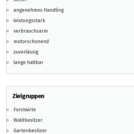
&
&
Handwerkzeuge
WEBER
Ansprechpartner
Prospekte
angenehmes Handling
Prospekte
Grills
Unsere
leistungsstark
und
Kataloge
Marken
Grill-
&
verbrauchsarm
Zubehör
Prospekte
motorschonend
Ansprechpartner
zuverlässig
Kataloge
lange haltbar
&
Prospekte
Videos
Zielgruppen
Forstwirte
Waldbesitzer
Gartenbesitzer