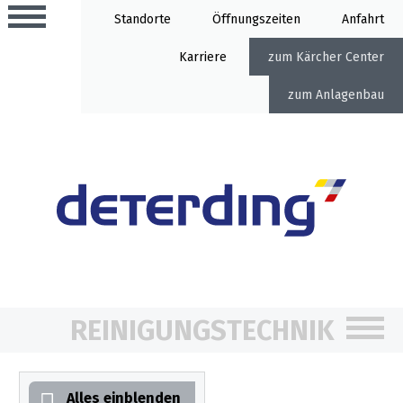
Standorte
Öffnung
Anfahrt
Karriere
Kärcher Center
Anlagenbau
Aktionen
Beratungstermine
Sortiment
Aktuelles
Gartentechnik
Service
REINIGUNGSTECHNIK
&
Angebote
Motorgeräte
&
Beratungstermine
Schlosserei
Aktionen
Alles einblenden
Aktionen
Mähroboter