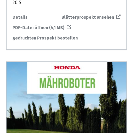
&
20 S.
&
Handwerkzeuge
WEBER
Ansprechpartner
Prospekte
Prospekte
Grills
Details
Blätterprospekt ansehen
Unsere
und
Kataloge
Marken
PDF-Datei öffnen (4,1 MB)
Grill-
&
Zubehör
Prospekte
gedruckten Prospekt bestellen
Ansprechpartner
Kataloge
&
Prospekte
Videos