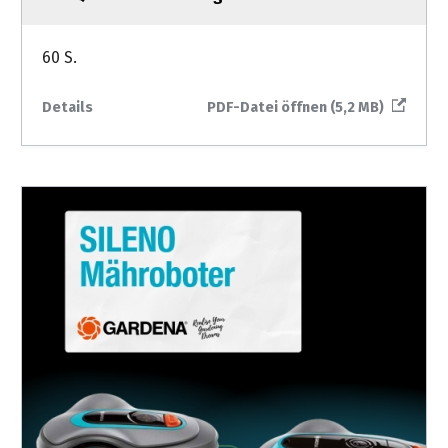
60 S.
Details
PDF-Datei öffnen (5,2 MB)