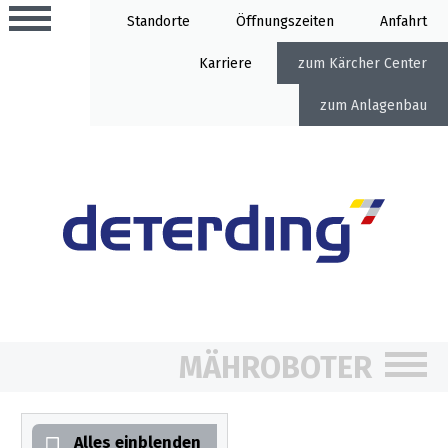
Standorte
Öffnung
Anfahrt
Karriere
Kärcher Center
Anlagenbau
Aktionen
Beratungstermine
Sortiment
Aktuelles
Gartentechnik
Service
MÄHROBOTER
&
Angebote
Motorgeräte
&
Beratungstermine
Schlosserei
Aktionen
Alles einblenden
Aktionen
Mähroboter