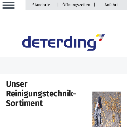
|
|
Standorte
Öffnungszeiten
Anfahrt
Aktionen
Beratungstermine
Sortiment
Unser
Aktuelles
Reinigungstechnik-
Gartentechnik
Service
Sortiment
&
Angebote
Motorgeräte
&
Beratungstermine
Schlosserei
Aktionen
Aktionen
Mähroboter