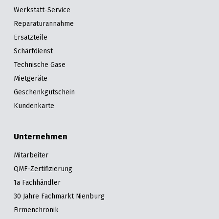
&
&
Handwerkzeuge
WEBER
Werkstatt-Service
Ansprechpartner
Prospekte
Prospekte
Grills
Reparaturannahme
Unsere
und
Kataloge
Ersatzteile
Marken
Grill-
&
Schärfdienst
Zubehör
Prospekte
Technische Gase
Ansprechpartner
Mietgeräte
Kataloge
Geschenkgutschein
&
Kundenkarte
Prospekte
Unternehmen
Videos
Mitarbeiter
QMF-Zertifizierung
1a Fachhändler
30 Jahre Fachmarkt Nienburg
Firmenchronik