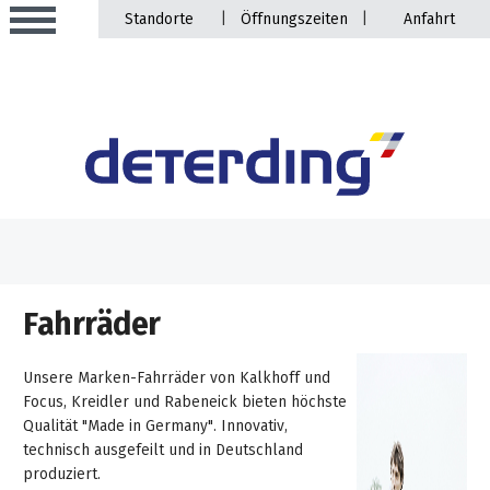
|
|
Standorte
Öffnungszeiten
Anfahrt
Aktionen
Beratungstermine
Sortiment
Fahrräder
Aktuelles
Gartentechnik
Service
Unsere Marken-Fahrräder von Kalkhoff und
&
Focus, Kreidler und Rabeneick bieten höchste
Angebote
Qualität "Made in Germany". Innovativ,
Motorgeräte
&
Beratungstermine
technisch ausgefeilt und in Deutschland
Schlosserei
Aktionen
produziert.
Aktionen
Mähroboter