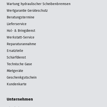
&
&
Wartung hydraulischer Scheibenbremsen
Handwerkzeuge
WEBER
Ansprechpartner
Prospekte
Prospekte
Grills
Wertgarantie Geräteschutz
Unsere
und
Beratungstermine
Kataloge
Marken
Grill-
&
Lieferservice
Zubehör
Prospekte
Hol- & Bringdienst
Ansprechpartner
Werkstatt-Service
Kataloge
Reparaturannahme
&
Ersatzteile
Prospekte
Schärfdienst
Technische Gase
Videos
Mietgeräte
Geschenkgutschein
Kundenkarte
Unternehmen