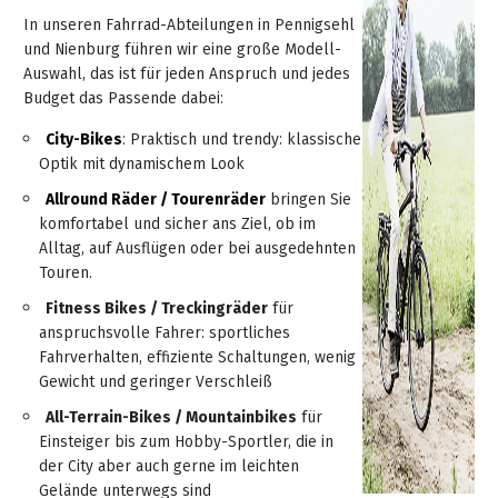
Inspektions-
In unseren Fahrrad-Abteilungen in Pennigsehl
Leistungen
Honda
Neuheiten
Unternehmen
Wochen
Highlights
und Nienburg führen wir eine große Modell-
Marken
Forsttechnik
Sommer-
&
Auswahl, das ist für jeden Anspruch und jedes
Aktion
Qualifikationen
Highlights
Rasenmäher
Budget das Passende dabei:
Motorsägen-
Werkstatt-
Zubehör
Standorte
Aktionen
Reinigungstechnik
Inspektionswochen
Service
City-Bikes
: Praktisch und trendy: klassische
KÄRCHER
Stahlhandel
Rasentraktoren
Stiga
Deterding
Infotage
Highlights
Optik mit dynamischem Look
Öffnungszeiten
Mitarbeiter
Profi-
Aktionen
Grills
Winter-
Swift
Kundenkarte
Motorgeräte-
Sonder-
Aktion
Allround Räder / Tourenräder
bringen Sie
Vertikutierer
Dienstleistungen
Inspektion
Funktionsweise
Sonder-
Werkstatt
Fachmarkt
Kraftstoffe
Wildkrautbeseitigung
...
Indoor
komfortabel und sicher ans Ziel, ob im
Karriere
Grillseminare
Gartenmöbel
Kärcher
Rasenmäher
Kraftstoff
Terminkalender
Pennigsehl
Alltag, auf Ausflügen oder bei ausgedehnten
in
2T/4T
Motorhacken
bei
&
Profi-
Beratung
Fuhrpark
Zweirad-
2T/4T
Touren.
Blasgeräte
Tielbürger
Pennigsehl
Aktionen
&
Winter-
Deterding
Akkugeräte
Strandkörbe
Werkstatt
Schlosserei
Grillseminare
Newsletter
Aktion
Fitness Bikes / Treckingräder
für
Kraftstoff-
Motorsägen-
Einachser
Garten-
Inspektion
Ausbildung
Akkusäge
in
Saughäcksler
...
Highlights
anspruchsvolle Fahrer: sportliches
Lagerung
MUNK
Lehrgänge
Check
Mähroboter
Stellenanzeigen
Firmenchronik
Aktionen
Schärfdienst
Fahrräder
STIHL
Pennigsehl
Motorsägen-
STIGA
Fahrverhalten, effiziente Schaltungen, wenig
in
Newsletter-
Prospekte
Gartenhäcksler
Steigtechnik-
Laubsauger
MSA
&
Mitarbeiter
Lehrgänge
Gewicht und geringer Verschleiß
Akku-
Weber
Nienburg
Archiv
Infos
&
Installation
Winter-
Berufsausbildung
Ratgeber
Service-
Geflecht-
Ersatzteile
30
QMF-
Fachmarkt
220C
E-
Aktion
Holzkohle-
Trimmer
zu
All-Terrain-Bikes / Mountainbikes
für
Inspektion
Kataloge
2026
Möbel
Jahre
Kehrmaschinen
Meldung
Nienburg
Profivorführungen
Zertifizierung
...
Kontakt
Grills
Einsteiger bis zum Hobby-Sportler, die in
Bikes
und
E10
Service
Gasgrills
Kettenhaftöl
Fachmarkt
Profisäge
Metabo
der City aber auch gerne im leichten
in
Freischneider
Akkuhüter
Informationsmaterial
Aluminium-
&
Unsere
Schneefräsen
SB-
Nienburg
Aktionen
STIHL
Mietgeräte
Gelände unterwegs sind
Specials
Weber
Unsere
Garbsen