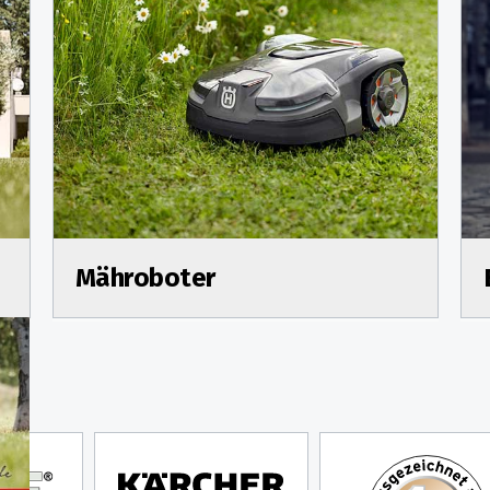
Mähroboter
ung