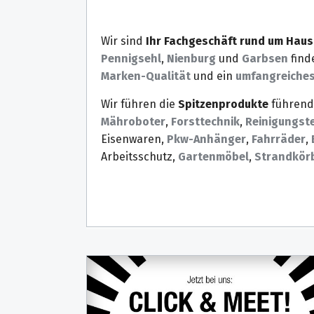
Wir sind
Ihr Fachgeschäft rund um Haus
Pennigsehl
,
Nienburg
und
Garbsen
find
Marken-Qualität
und ein
umfangreiches
Wir führen die
Spitzenprodukte
führende
Mähroboter
,
Forsttechnik
,
Reinigungst
Eisenwaren,
Pkw-Anhänger
,
Fahrräder
,
Arbeitsschutz,
Garten­möbel
,
Strandkör