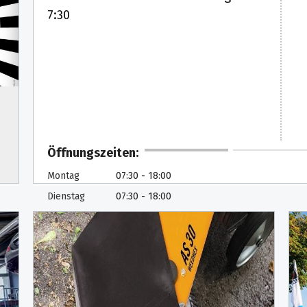
Di
7:30
Mi
Do
Fr
Sa
So