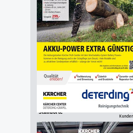
Gartentechnik & Motorgeräte
linexo
Mähroboter & Automower
Wartun
Scheib
Forsttechnik & Motorsägen
Wertga
Wassertechnik
Beratu
Reinigungstechnik
Liefers
Werkzeug & Maschinen
Hol- & 
Workwear & Arbeitsschutz
Werkst
Fahrräder & E-Bikes
Repara
Pkw-Anhänger
Ersatzt
Gartenmöbel & Strandkörbe
Schärfd
Grills
Techni
Unsere Marken
Mietge
Gesche
Standorte
Kunden
Fachmarkt Garbsen
KÄRCHER Center in Garbsen