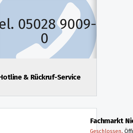
el. 05028 9009-
0
Hotline & Rückruf-Service
fnungszeiten:
Fachmarkt Ni
ntag
07:30 - 18:00
Geschlossen.
Öff