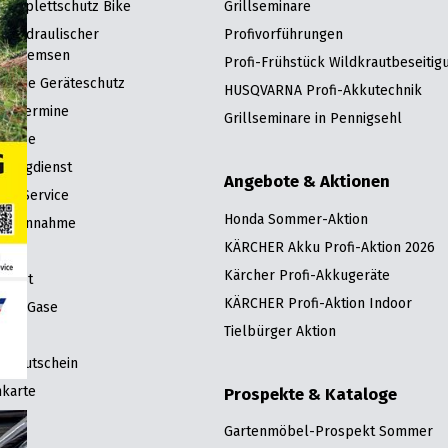
 Komplettschutz Bike
Grillseminare
g hydraulischer
Profivorführungen
enbremsen
Profi-Frühstück Wildkrautbeseitig
rantie Geräteschutz
HUSQVARNA Profi-Akkutechnik
ngstermine
Grillseminare in Pennigsehl
ervice
Bringdienst
Angebote & Aktionen
att-Service
Honda Sommer-Aktion
turannahme
KÄRCHER Akku Profi-Aktion 2026
eile
Kärcher Profi-Akkugeräte
ienst
KÄRCHER Profi-Aktion Indoor
sche Gase
Tielbürger Aktion
räte
nkgutschein
karte
Prospekte & Kataloge
Gartenmöbel-Prospekt Sommer