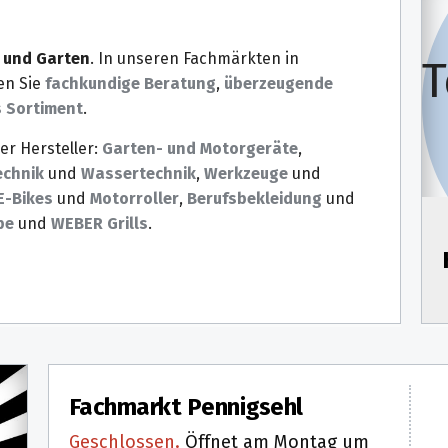
 und Garten
. In unseren Fachmärkten in
T
en Sie
fachkundige Beratung
,
überzeugende
 Sortiment
.
r Hersteller:
Garten- und Motorgeräte
,
echnik
und
Wassertechnik
,
Werkzeuge
und
E-Bikes
und
Motorroller
,
Berufs­bekleidung
und
be
und
WEBER Grills
.
Fachmarkt Pennigsehl
Öf
Mo
Geschlossen.
Öffnet am Montag um