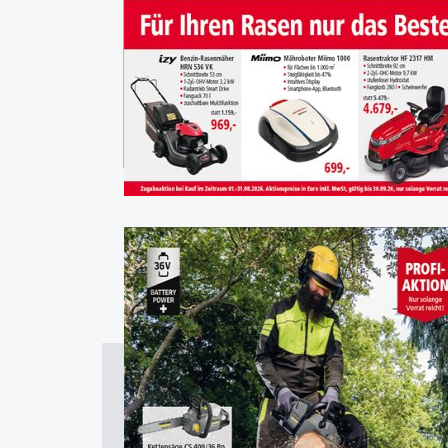
Qualifizie
Motorger
111 Jahre Deterding
Fachhand
Sortiment
Servi