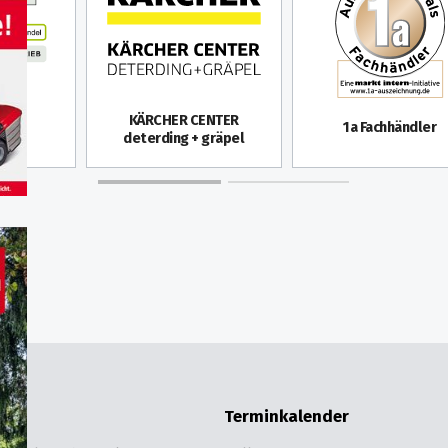
rter
äte-
KÄRCHER CENTER
1a Fachhändler
el
deterding + gräpel
ce
Terminkalender