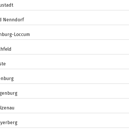
ustadt
d Nenndorf
hburg-Loccum
thfeld
ste
enburg
genburg
olzenau
eyerberg