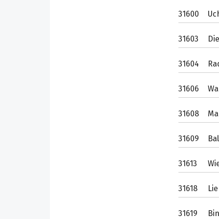
31600
Uc
31603
Di
31604
Ra
31606
Wa
31608
Ma
31609
Ba
31613
Wi
31618
Li
31619
Bi