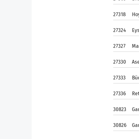
27318
Ho
27324
Ey
27327
Ma
27330
As
27333
Bü
27336
Ret
30823
Ga
30826
Ga