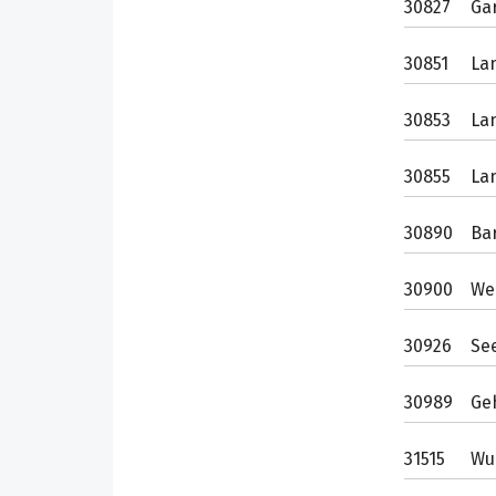
30827
Ga
30851
La
30853
La
30855
La
30890
Ba
30900
We
30926
Se
30989
Ge
31515
Wu