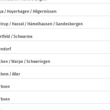
ya / Hoyerhagen / Hilgermissen
strup / Hassel / Hämelhausen / Gandesbergen
rtfeld / Schwarme
endorf
cken / Warpe / Schweringen
hem / Aller
rbsen
rbsen