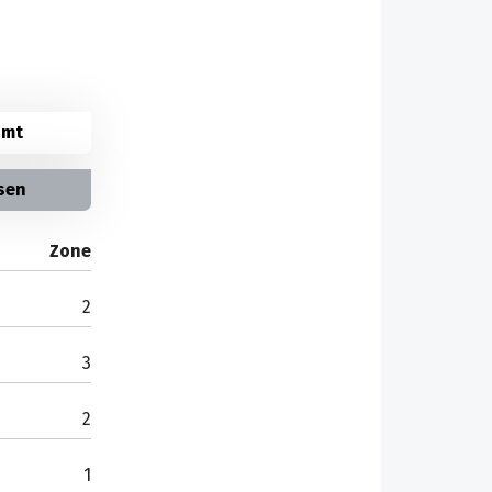
amt
sen
Zone
2
3
2
1