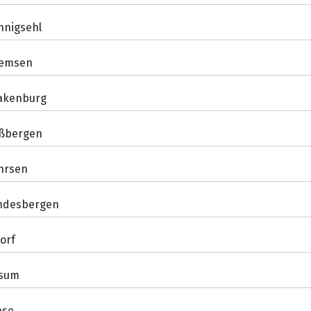
nnigsehl
emsen
akenburg
ßbergen
hrsen
ndesbergen
orf
sum
ese