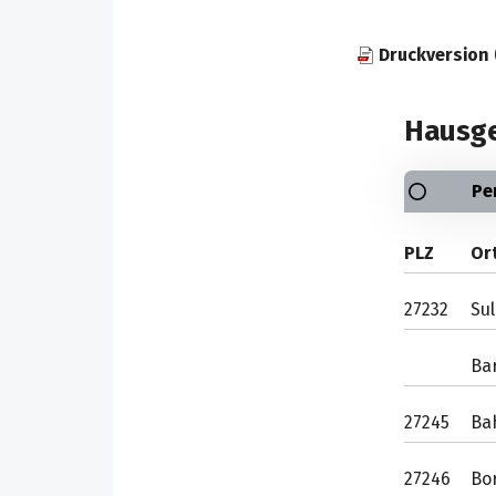
Druckversion
Hausge
Pe
PLZ
Or
27232
Su
Ba
27245
Ba
27246
Bor