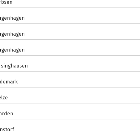
rbsen
ngenhagen
ngenhagen
ngenhagen
rsinghausen
demark
elze
hrden
nstorf