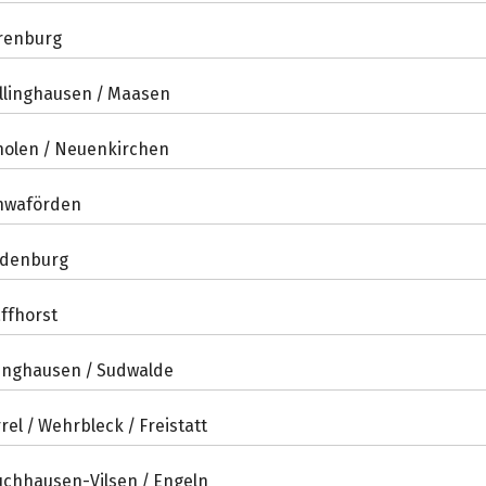
renburg
llinghausen / Maasen
holen / Neuenkirchen
hwaförden
edenburg
ffhorst
finghausen / Sudwalde
rel / Wehrbleck / Freistatt
uchhausen-Vilsen / Engeln