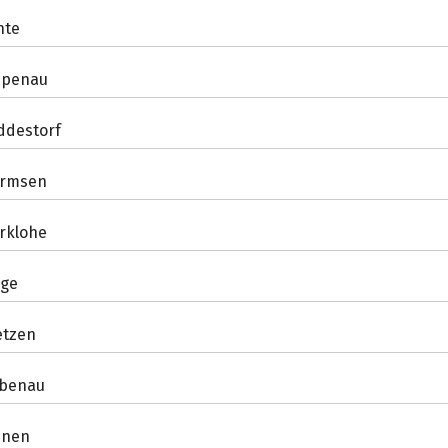
hte
epenau
ddestorf
rmsen
rklohe
lge
etzen
ebenau
nnen