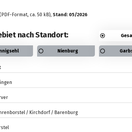
(PDF-Format, ca. 50 kB),
Stand: 05/2026
biet nach Standort:
Ges
nnigsehl
Nienburg
Garb
t
lingen
rver
hrenborstel / Kirchdorf / Barenburg
stel