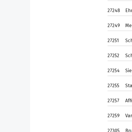
27248
Eh
27249
Me
27251
Sc
27252
Sc
27254
Si
27255
Sta
27257
Af
27259
Var
27305
Br