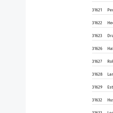
31621
Pe
31622
He
31623
Dr
31626
Ha
31627
Ro
31628
La
31629
Est
31632
Hu
31633
Le