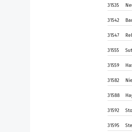
31535
Ne
31542
Ba
31547
Re
31555
Su
31559
Ha
31582
Ni
31588
Ha
31592
St
31595
St