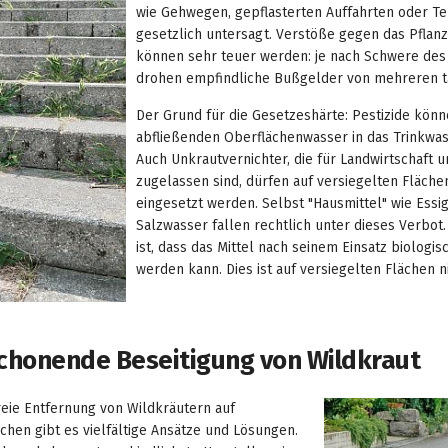
wie Gehwegen, gepflasterten Auffahrten oder Te
gesetzlich untersagt. Verstöße gegen das Pflan
können sehr teuer werden: je nach Schwere des
drohen empfindliche Bußgelder von mehreren t
Der Grund für die Gesetzeshärte: Pestizide kön
abfließenden Oberflächenwasser in das Trinkwa
Auch Unkrautvernichter, die für Landwirtschaft 
zugelassen sind, dürfen auf versiegelten Flächen
eingesetzt werden. Selbst "Hausmittel" wie Essi
Salzwasser fallen rechtlich unter dieses Verbot
ist, dass das Mittel nach seinem Einsatz biologi
werden kann. Dies ist auf versiegelten Flächen 
honende Beseitigung von Wildkraut
reie Entfernung von Wildkräutern auf
chen gibt es vielfältige Ansätze und Lösungen.