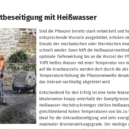
tbeseitigung mit Heißwasser
Sind die Pflanzen bereits stark entwickelt und 
entsprechende Wurzeln ausgebildet, erholen si
Einsatz der mechanischen oder thermischen An
schnell wieder. Dann hilft die Heißwassermethod
optimale Tiefenwirkung bis an die Wurzel der Pfl
Trifft heißes Wasser mit einer Temperatur von m
auf die Krautwurzeln, werden dort durch die ab
Temperaturerhöhung die Pflanzeneiweiße denatu
das Unkraut nachhaltig abgetötet wird.
Entscheidend für den Erfolg ist eine hohe Wass
idealerweise knapp unterhalb der Dampfgrenz
Heißwasser-Hochdruckreiniger stellen Heißwass
gleichbleibend hohen Temperaturen von bis zu 9
ideal für die Unkrautbeseitigung und sehr energi
maximaler Brennerwirkungsgrade. Der niedrige 