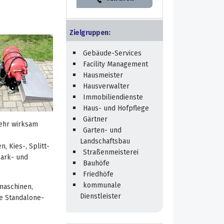
Zielgruppen:
Gebäude-Services
Facility Management
Hausmeister
Hausverwalter
Immobiliendienste
Haus- und Hofpflege
Gärtner
mehr wirksam
Garten- und
Landschaftsbau
, Kies-, Splitt-
Straßenmeisterei
ark- und
Bauhöfe
Friedhöfe
kommunale
maschinen,
Dienstleister
e Standalone-