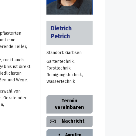
Dietrich
pflasterten
Petrich
mmt eine
erende Teller,
Standort: Garbsen
, rückt auch
Gartentechnik,
ebnis ist direkt
Forsttechnik,
hiedlichsten
Reinigungstechnik,
aßen und Wege.
Wassertechnik
Auswahl von
e-Geräte oder
Termin
n,
vereinbaren
Nachricht
Anrufen