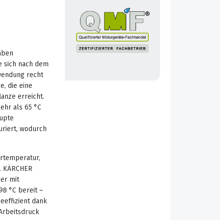
haben
e sich nach dem
wendung recht
e, die eine
anze erreicht.
ehr als 65 °C
rupte
riert, wodurch
ertemperatur,
e. KÄRCHER
er mit
8 °C bereit –
eeffizient dank
Arbeitsdruck