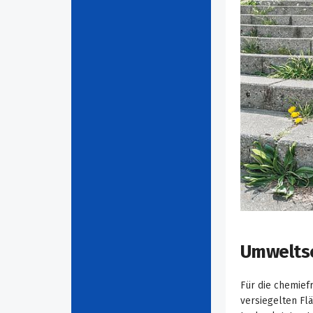
Umweltsc
Für die chemief
versiegelten Flä