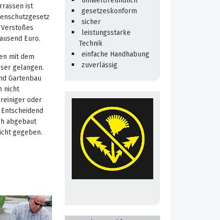
umweltfreundlich
rrassen ist
gesetzeskonform
zenschutzgesetz
sicher
 Verstoßes
leistungsstarke
ausend Euro.
Technik
einfache Handhabung
nen mit dem
zuverlässig
sser gelangen.
und Gartenbau
 nicht
greiniger oder
. Entscheidend
sch abgebaut
nicht gegeben.