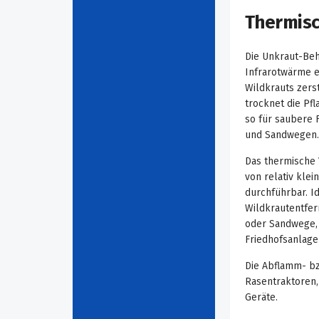
Thermisc
Die Unkraut-Beh
Infrarotwärme e
Wildkrauts zerst
trocknet die Pf
so für saubere F
und Sandwegen.
Das thermische 
von relativ kle
durchführbar. I
Wildkrautentfern
oder Sandwege,
Friedhofsanlage
Die Abflamm- bz
Rasentraktoren,
Geräte.