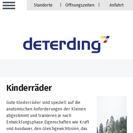
|
|
Standorte
Öffnungszeiten
Anfahrt
Aktionen
Beratungstermine
Sortiment
Kinderräder
Aktuelles
Gartentechnik
Service
Gute
Kinderräder
sind speziell auf die
&
anatomischen Anforderungen der Kleinen
Angebote
abgestimmt und trainieren je nach
Motorgeräte
&
Beratungstermine
Entwicklungsphase Eigenschaften wie Kraft
Schlosserei
Aktionen
und Ausdauer, den Gleichgewichtssinn, das
Aktionen
Mähroboter