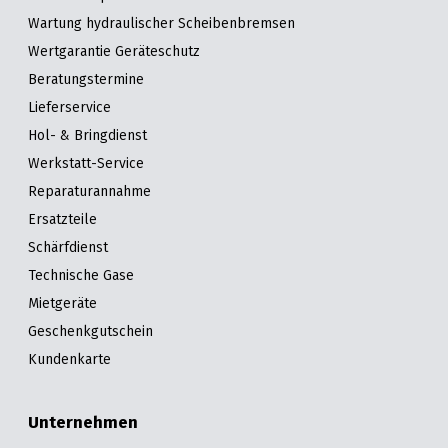
&
&
Handwerkzeuge
WEBER
Wartung hydraulischer Scheibenbremsen
Ansprechpartner
Prospekte
Prospekte
Grills
Wertgarantie Geräteschutz
Unsere
und
Kataloge
Beratungstermine
Marken
Grill-
&
Lieferservice
Zubehör
Prospekte
Hol- & Bringdienst
Ansprechpartner
Werkstatt-Service
Kataloge
Reparaturannahme
&
Ersatzteile
Prospekte
Schärfdienst
Technische Gase
Videos
Mietgeräte
Geschenkgutschein
Kundenkarte
Unternehmen