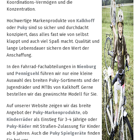
Koordinations-Vermögen und die
Inspektions-
Leistungen
Honda
Konzentration.
Neuheiten
Unternehmen
Wochen
Highlights
Marken
Forsttechnik
Sommer-
&
Hochwertige Markenprodukte von
Kalkhoff
Aktion
Qualifikationen
Highlights
Rasenmäher
oder
Puky
sind so sicher und durchdacht
Motorsägen-
Werkstatt-
Zubehör
Standorte
Aktionen
Reinigungstechnik
konzipiert, dass alles fast wie von selbst
Inspektionswochen
Service
KÄRCHER
Stahlhandel
klappt und auch viel Spaß macht. Qualität und
Rasentraktoren
Kärcher
Deterding
Infotage
Highlights
Öffnungszeiten
Mitarbeiter
Akku
Aktionen
Grills
lange Lebensdauer sichern den Wert der
Winter-
Profi-
Kundenkarte
Motorgeräte-
Sonder-
Profi-
Anschaffung.
Vertikutierer
Dienstleistungen
Inspektion
Akkugeräte
Funktionsweise
Sonder-
Werkstatt
Fachmarkt
Kraftstoffe
Wildkrautbeseitigung
...
Aktion
Karriere
Grillseminare
Gartenmöbel
Rasenmäher
In den Fahrrad-Fachabteilungen in
Nienburg
Kraftstoff
Terminkalender
Pennigsehl
in
2026
2T/4T
Motorhacken
bei
&
Stiga
Beratung
und
Pennigsehl
führen wir nur eine kleine
Fuhrpark
Zweirad-
2T/4T
Blasgeräte
Pennigsehl
Aktionen
&
Auswahl des breiten Puky-Sortiments und der
Winter-
Deterding
Swift
Strandkörbe
Werkstatt
Schlosserei
Grillseminare
Newsletter
KÄRCHER
Kraftstoff-
Motorsägen-
Jugendräder und MTBs von Kalkhoff. Gerne
Einachser
Garten-
Inspektion
Ausbildung
Akkusäge
in
Saughäcksler
...
Profi-
Highlights
bestellen wir das gewünschte Modell für Sie.
Lagerung
MUNK
Lehrgänge
Check
Mähroboter
Stellenanzeigen
Firmenchronik
Aktionen
Schärfdienst
Fahrräder
STIHL
Pennigsehl
Motorsägen-
in
Aktion
Newsletter-
Prospekte
Gartenhäcksler
Steigtechnik-
Auf unserer Website zeigen wir das breite
Laubsauger
MSA
&
Mitarbeiter
Lehrgänge
Weber
Nienburg
Indoor
Archiv
Infos
&
Installation
Winter-
Berufsausbildung
Ratgeber
Service-
Angebot der
Puky-Markenprodukte
, ob
Geflecht-
Ersatzteile
30
QMF-
Fachmarkt
220C
E-
Holzkohle-
Trimmer
zu
Inspektion
Kataloge
2026
Kinderräder
als Einstieg für 3-4 Jährige oder
Möbel
Jahre
Kehrmaschinen
Meldung
Nienburg
Profivorführungen
Zertifizierung
...
Kontakt
Tielbürger
Grills
Bikes
und
E10
Service
Puky-Räder
mit Straßen-Zulassung für Kinder
Gasgrills
Kettenhaftöl
Fachmarkt
Profisäge
in
Aktion
Freischneider
ab 6 Jahren. Auch die
Puky Spielgeräte
finden
Akkuhüter
Informationsmaterial
Aluminium-
&
Unsere
Schneefräsen
SB-
Nienburg
Aktionen
STIHL
Mietgeräte
Weber
Unsere
Garbsen