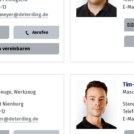
-13
E-Ma
fmeyer
Anrufen
n vereinbaren
Tim-
zeuge, Werkzeug
Masc
t Nienburg
Stan
-12
Tele
er
E-Ma