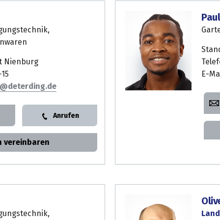
Pau
gungstechnik,
Gart
enwaren
Stan
t Nienburg
Tele
-15
E-Ma
Anrufen
n vereinbaren
Oliv
gungstechnik,
Land