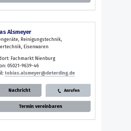
ias Alsmeyer
engeräte, Reinigungstechnik,
ertechnik, Eisenwaren
dort: Fachmarkt Nienburg
fon: 05021-9639-46
il:
tobias.alsmeyer
Nachricht
Anrufen
Termin vereinbaren