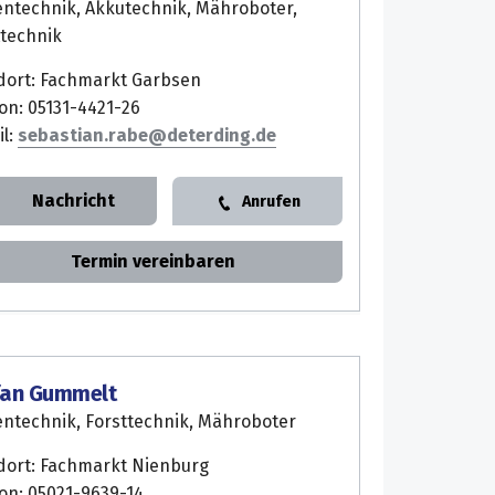
entechnik, Akkutechnik, Mähroboter,
ttechnik
dort: Fachmarkt Garbsen
on: 05131-4421-26
il:
sebastian.rabe
Nachricht
Anrufen
Termin vereinbaren
fan Gummelt
entechnik, Forsttechnik, Mähroboter
dort: Fachmarkt Nienburg
fon: 05021-9639-14