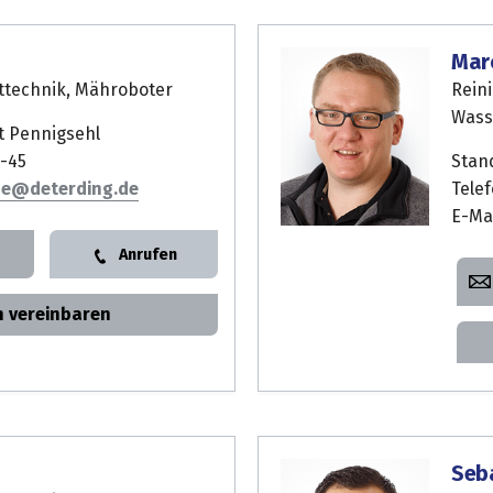
Mar
ttechnik, Mähroboter
Rein
Wass
t Pennigsehl
-45
Stan
ge
Telef
E-Ma
Anrufen
n vereinbaren
Seb