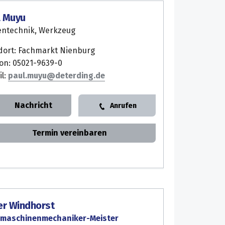
l Muyu
entechnik, Werkzeug
dort: Fachmarkt Nienburg
fon: 05021-9639-0
il:
paul.muyu
Nachricht
Anrufen
Termin vereinbaren
er Windhorst
maschinenmechaniker-Meister