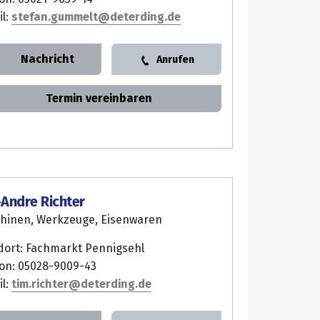
il:
stefan.gummelt
Nachricht
Anrufen
Termin vereinbaren
Andre Richter
hinen, Werkzeuge, Eisenwaren
dort: Fachmarkt Pennigsehl
fon: 05028-9009-43
il:
tim.richter