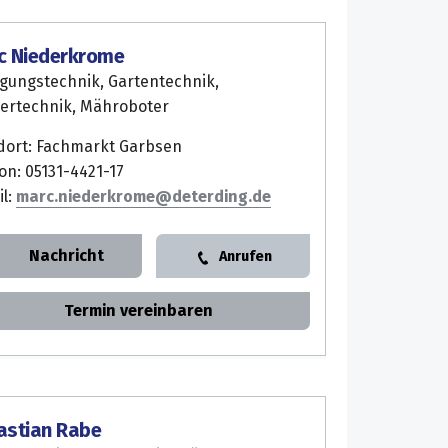
c Niederkrome
igungstechnik, Gartentechnik,
ertechnik, Mähroboter
dort: Fachmarkt Garbsen
on: 05131-4421-17
il:
marc.niederkrome
Nachricht
Anrufen
Termin vereinbaren
astian Rabe