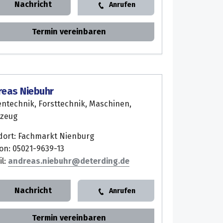
Nachricht
Anrufen
Termin vereinbaren
reas Niebuhr
entechnik, Forsttechnik, Maschinen,
zeug
dort: Fachmarkt Nienburg
on: 05021-9639-13
il:
andreas.niebuhr
Nachricht
Anrufen
Termin vereinbaren