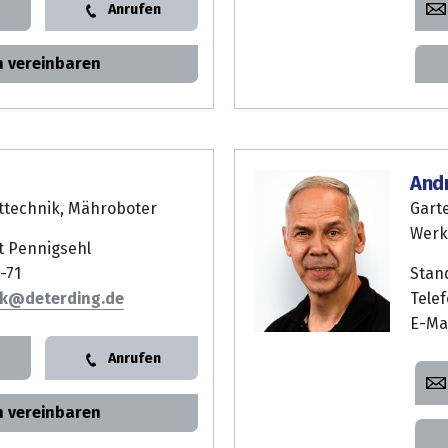
Anrufen
n vereinbaren
And
ttechnik, Mähroboter
Gart
Werk
t Pennigsehl
-71
Stan
k
Telef
E-Ma
Anrufen
n vereinbaren