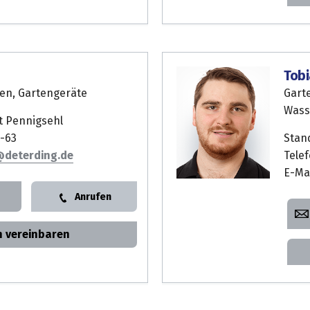
Tob
en, Gartengeräte
Gart
Wass
t Pennigsehl
-63
Stan
Tele
E-Ma
Anrufen
n vereinbaren