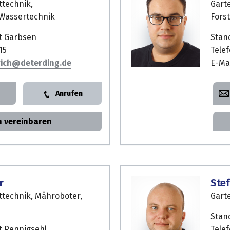
ttechnik,
Gart
 Wassertechnik
Fors
t Garbsen
Stan
15
Telef
rich
E-Ma
Anrufen
n vereinbaren
r
Ste
ttechnik, Mähroboter,
Gart
Stan
t Pennigsehl
Tele