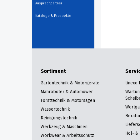
Ansprechpartner
Kataloge & Prospekte
Sortiment
Servi
Gartentechnik & Motorgeräte
linexo
Mähroboter & Automower
Wartun
Scheib
Forsttechnik & Motorsägen
Wertga
Wassertechnik
Beratu
Reinigungstechnik
Liefers
Werkzeug & Maschinen
Hol- & 
Workwear & Arbeitsschutz