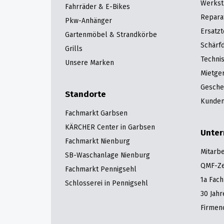
Werkst
Fahrräder & E-Bikes
Repara
Pkw-Anhänger
Ersatzt
Gartenmöbel & Strandkörbe
Schärfd
Grills
Techni
Unsere Marken
Mietge
Gesche
Standorte
Kunden
Fachmarkt Garbsen
KÄRCHER Center in Garbsen
Unte
Fachmarkt Nienburg
Mitarbe
SB-Waschanlage Nienburg
QMF-Zer
Fachmarkt Pennigsehl
1a Fac
Schlosserei in Pennigsehl
30 Jah
Firmen