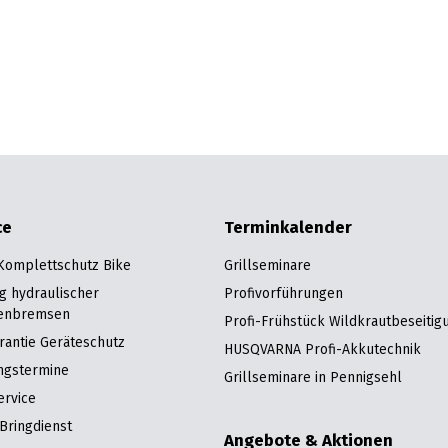
ce
Terminkalender
 Komplettschutz Bike
Grillseminare
g hydraulischer
Profivorführungen
enbremsen
Profi-Frühstück Wildkrautbeseitig
rantie Geräteschutz
HUSQVARNA Profi-Akkutechnik
ngstermine
Grillseminare in Pennigsehl
ervice
Bringdienst
Angebote & Aktionen