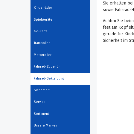
Sie erhalten be
Kinderräder
sowie Fahrrad-H
Spielgeräte
Achten Sie beim
fest am Kopf sit
Go-Karts
gerade für Kind
Sicherheit im S
Trampoline
Motorroller
Fahrrad-Zubehör
Fahrrad-Bekleidung
Sicherheit
Service
Sortiment
Unsere Marken