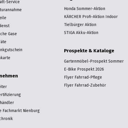
att-Service
Honda Sommer-Aktion
turannahme
KÄRCHER Profi-Aktion Indoor
eile
Tielbürger Aktion
ienst
STIGA Akku-Aktion
sche Gase
räte
nkgutschein
Prospekte & Kataloge
karte
Gartenmöbel-Prospekt Sommer
E-Bike Prospekt 2026
rnehmen
Flyer Fahrrad-Pflege
Flyer Fahrrad-Zubehör
iter
tifizierung
hhändler
re Fachmarkt Nienburg
chronik