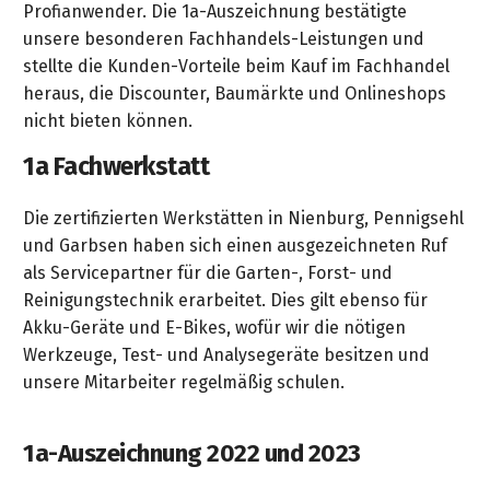
&
Profianwender. Die 1a-Auszeichnung bestätigte
&
Handwerkzeuge
WEBER
Ansprechpartner
Prospekte
unsere besonderen Fachhandels-Leistungen und
Prospekte
Grills
stellte die Kunden-Vorteile beim Kauf im Fachhandel
Unsere
und
Kataloge
heraus, die Discounter, Baumärkte und Onlineshops
Marken
Grill-
&
nicht bieten können.
Zubehör
Prospekte
Ansprechpartner
1a Fachwerkstatt
Kataloge
Die zertifizierten Werkstätten in Nienburg, Pennigsehl
&
und Garbsen haben sich einen ausgezeichneten Ruf
Prospekte
als Servicepartner für die Garten-, Forst- und
Reinigungstechnik erarbeitet. Dies gilt ebenso für
Videos
Akku-Geräte und E-Bikes, wofür wir die nötigen
Werkzeuge, Test- und Analysegeräte besitzen und
unsere Mitarbeiter regelmäßig schulen.
1a-Auszeichnung 2022 und 2023