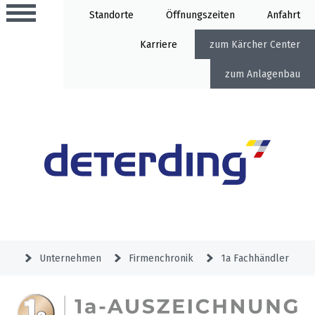
Standorte
Öffnung
Anfahrt
Karriere
Kärcher Center
Anlagenbau
Aktionen
Beratungstermine
Sortiment
Aktuelles
Gartentechnik
Service
&
Unternehmen
Firmenchronik
1a Fachhändler
Angebote
Motorgeräte
&
Beratungstermine
Schlosserei
Aktionen
Aktionen
Mähroboter