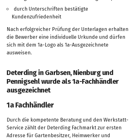
gräpel
Kataloge
-
FAQ
Stationäre
in
STIHL
Sonderbestellung
Betriebsstoffe
durch Unterschriften bestätigte
Reinigungstechnik
&
Fahrrad-
exklusive
/
Hol-
Maschinen
der
Mähroboter
Sonnenliegen
Kundenzufriedenheit
Prospekte
Zubehör
Sondermodelle
Häufige
&
Schlosserei
Geschenkverpackung
Forstkleidung
/
deterding
Fragen
Benzin-
Bringdienst
Nach erfolgreicher Prüfung der Unterlagen erhalten
/
Relaxsessel
+
Fahrrad-
Trennschleifer
...
Bestickungen
die Bewerber eine individuelle Urkunde und dürfen
Schnittschutz
gräpel
Bekleidung
Kataloge
Unser
in
sich mit dem 1a-Logo als 1a-Ausgezeichnete
Strandkörbe
Anlagenbau
&
Drucklufttechnik
Liefergebiet
der
Lose
ausweisen.
Fanartikel
Sicherheit
Prospekte
Logistik
Eisenwaren
Sonnenschirme
Schweißtechnik
Sortiment
Service
Deterding in Garbsen, Nienburg und
Videos
...
Wasserschlauch
Biohort
Technische
Pennigsehl wurde als 1a-Fachhändler
in
meterweise
Unsere
Sortiment
Termine
Gase
ausgezeichnet
der
Deko-
Marken
Schlüsseldienst
Verwaltung
Artikel
Unsere
Ansprechpartner
Verbrauchsmaterial
1a Fachhändler
Ansprechpartner
Marken
Stahl-
Geschäftsführung
Sortiment
Kundenkarte
Werkstatteinrichtung
Zuschnitte
Videos
Durch die kompetente Beratung und den Werkstatt-
Ansprechpartner
"Grill
Unsere
Service zählt der Deterding Fachmarkt zur ersten
Arbeitsschutz
Club"
Batterierücknahme
Kataloge
Marken
Adresse für Gartenbesitzer, Heimwerker und
Kataloge