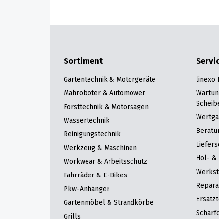
Sortiment
Servi
Gartentechnik & Motorgeräte
linexo
Mähroboter & Automower
Wartun
Scheib
Forsttechnik & Motorsägen
Wertga
Wassertechnik
Beratu
Reinigungstechnik
Liefers
Werkzeug & Maschinen
Hol- & 
Workwear & Arbeitsschutz
Werkst
Fahrräder & E-Bikes
Repara
Pkw-Anhänger
Ersatzt
Gartenmöbel & Strandkörbe
Schärfd
Grills