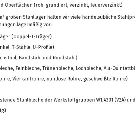
Oberflächen (roh, grundiert, verzinkt, feuerverzinkt).
² großen Stahllager halten wir viele handelsübliche Stahlpro
ungen lagermäßig vor:
räger (Doppel-T-Träger)
kel, T-Stähle, U-Profile)
achstahl, Bandstahl und Rundstahl)
leche, Feinbleche, Tränenbleche, Lochbleche, Alu-Quintettbl
hre, Vierkantrohre, nahtlose Rohre, geschweißte Rohre)
ostende Stahlbleche der Werkstoffgruppen W1.4301 (V2A) und
Mg3