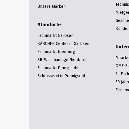
Techni
Unsere Marken
Mietge
Gesche
Standorte
Kunden
Fachmarkt Garbsen
KÄRCHER Center in Garbsen
Unte
Fachmarkt Nienburg
Mitarbe
SB-Waschanlage Nienburg
QMF-Zer
Fachmarkt Pennigsehl
1a Fac
Schlosserei in Pennigsehl
30 Jah
Firmen