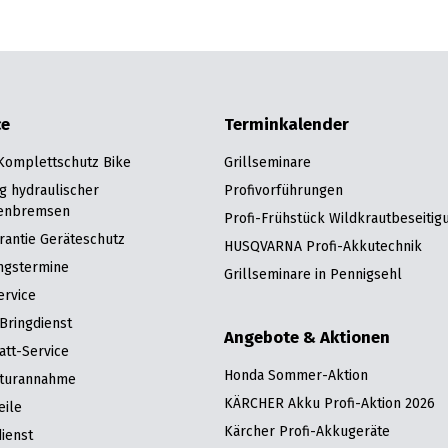
ce
Terminkalender
 Komplettschutz Bike
Grillseminare
g hydraulischer
Profivorführungen
enbremsen
Profi-Frühstück Wildkrautbeseitig
rantie Geräteschutz
HUSQVARNA Profi-Akkutechnik
ngstermine
Grillseminare in Pennigsehl
ervice
Bringdienst
Angebote & Aktionen
att-Service
Honda Sommer-Aktion
turannahme
KÄRCHER Akku Profi-Aktion 2026
eile
Kärcher Profi-Akkugeräte
ienst