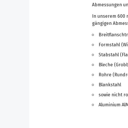
Abmessungen und 
In unserem 600 m
gängigen Abmess
Breitflanscht
Formstahl (Win
Stabstahl (Fl
Bleche (Grobb
Rohre (Rundro
Blankstahl
sowie nicht r
Aluminium Al