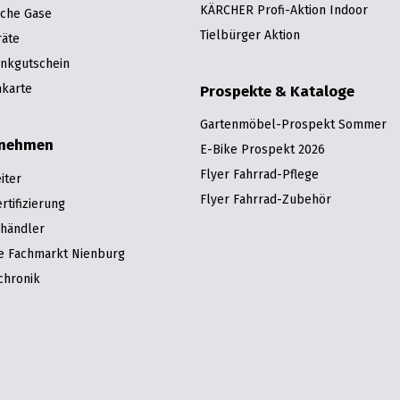
KÄRCHER Profi-Aktion Indoor
sche Gase
Tielbürger Aktion
räte
nkgutschein
karte
Prospekte & Kataloge
Gartenmöbel-Prospekt Sommer
rnehmen
E-Bike Prospekt 2026
Flyer Fahrrad-Pflege
iter
Flyer Fahrrad-Zubehör
tifizierung
hhändler
re Fachmarkt Nienburg
chronik