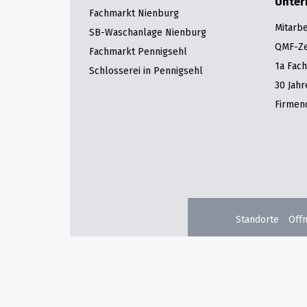
Unte
Fachmarkt Nienburg
Mitarbe
SB-Waschanlage Nienburg
QMF-Zer
Fachmarkt Pennigsehl
1a Fac
Schlosserei in Pennigsehl
30 Jah
Firmen
Standorte
Öff