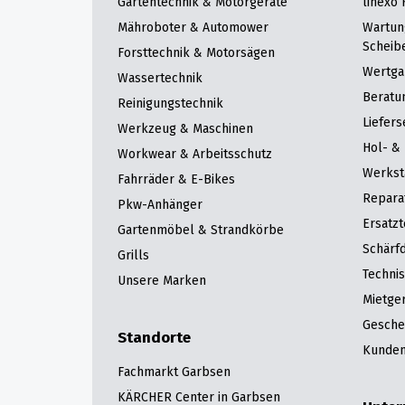
Gartentechnik & Motorgeräte
linexo
Mähroboter & Automower
Wartun
Scheib
Forsttechnik & Motorsägen
Wertga
Wassertechnik
Beratu
Reinigungstechnik
Liefers
Werkzeug & Maschinen
Hol- & 
Workwear & Arbeitsschutz
Werkst
Fahrräder & E-Bikes
Repara
Pkw-Anhänger
Ersatzt
Gartenmöbel & Strandkörbe
Schärfd
Grills
Techni
Unsere Marken
Mietge
Gesche
Standorte
Kunden
Fachmarkt Garbsen
KÄRCHER Center in Garbsen