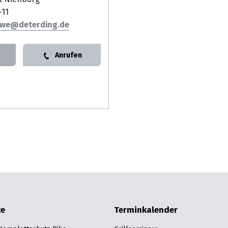
-11
uwe
Anrufen
ce
Terminkalender