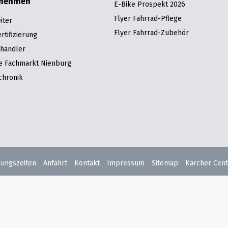
rnehmen
E-Bike Prospekt 2026
Flyer Fahrrad-Pflege
iter
Flyer Fahrrad-Zubehör
tifizierung
hhändler
re Fachmarkt Nienburg
chronik
nungszeiten
Anfahrt
Kontakt
Impressum
Sitemap
Kärcher Cent