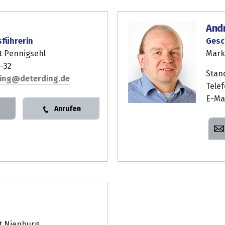
And
sführerin
Gesc
t Pennigsehl
Mark
-32
Stan
ing
Tele
E-Ma
Anrufen
t Nienburg