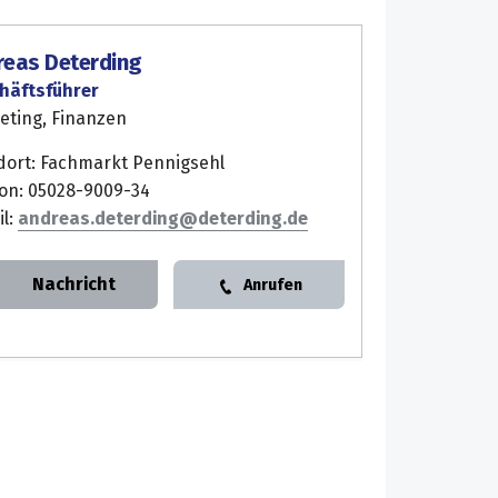
reas Deterding
häftsführer
eting, Finanzen
dort: Fachmarkt Pennigsehl
fon: 05028-9009-34
il:
andreas.deterding
Nachricht
Anrufen