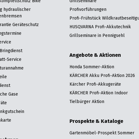
 Komplettschutz Bike
Grillseminare
g hydraulischer
Profivorführungen
enbremsen
Profi-Frühstück Wildkrautbeseitig
rantie Geräteschutz
HUSQVARNA Profi-Akkutechnik
ngstermine
Grillseminare in Pennigsehl
ervice
Bringdienst
Angebote & Aktionen
att-Service
Honda Sommer-Aktion
turannahme
KÄRCHER Akku Profi-Aktion 2026
eile
Kärcher Profi-Akkugeräte
ienst
KÄRCHER Profi-Aktion Indoor
sche Gase
Tielbürger Aktion
räte
nkgutschein
karte
Prospekte & Kataloge
Gartenmöbel-Prospekt Sommer