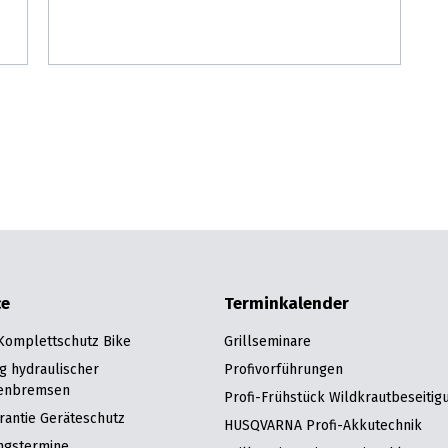
ce
Terminkalender
 Komplettschutz Bike
Grillseminare
g hydraulischer
Profivorführungen
enbremsen
Profi-Frühstück Wildkrautbeseitig
rantie Geräteschutz
HUSQVARNA Profi-Akkutechnik
ngstermine