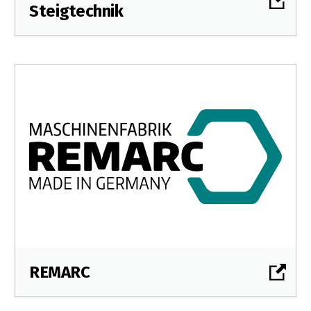
Steigtechnik
REMARC