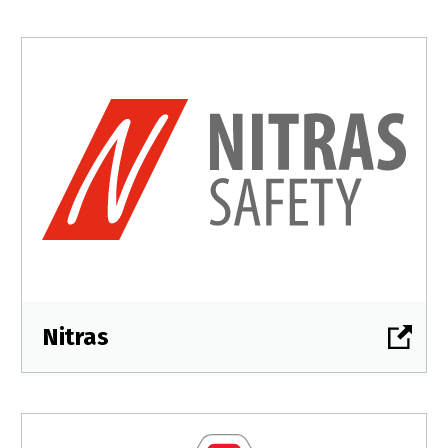
Nitras