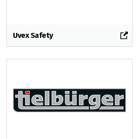
Uvex Safety