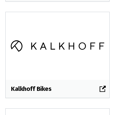
Kalkhoff Bikes