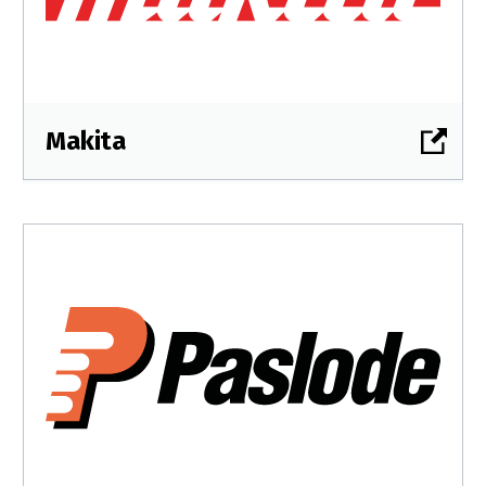
Makita