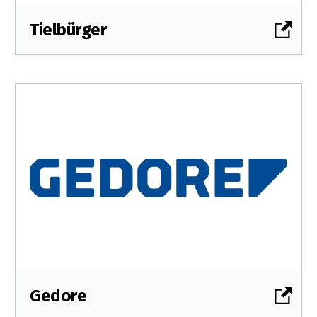
Tielbürger
Gedore