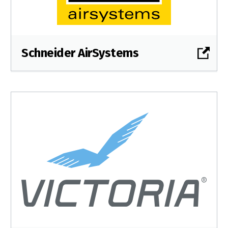
Schneider AirSystems