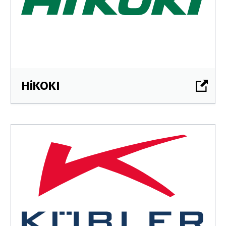
HiKOKI