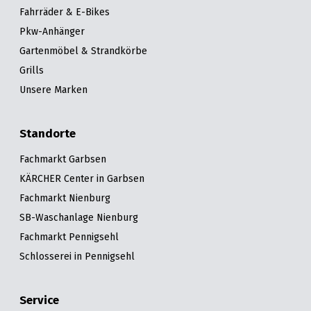
&
&
Fahrräder & E-Bikes
Handwerkzeuge
WEBER
Ansprechpartner
Prospekte
Prospekte
Grills
Pkw-Anhänger
Unsere
und
Gartenmöbel & Strandkörbe
Kataloge
Marken
Grill-
&
Grills
Zubehör
Prospekte
Unsere Marken
Ansprechpartner
Kataloge
Standorte
&
Fachmarkt Garbsen
Prospekte
KÄRCHER Center in Garbsen
Videos
Fachmarkt Nienburg
SB-Waschanlage Nienburg
Fachmarkt Pennigsehl
Schlosserei in Pennigsehl
Service