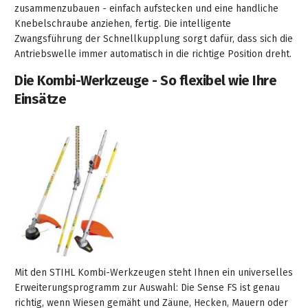
gräpel
Kataloge
-
FAQ
zusammenzubauen - einfach aufstecken und eine handliche
Stationäre
in
STIHL
Sonderbestellung
Betriebsstoffe
Reinigungstechnik
&
Fahrrad-
exklusive
/
Knebelschraube anziehen, fertig. Die intelligente
Hol-
Maschinen
der
Mähroboter
Sonnenliegen
Prospekte
Zwangsführung der Schnellkupplung sorgt dafür, dass sich die
Zubehör
Sondermodelle
Häufige
&
Schlosserei
Geschenkverpackung
Forstkleidung
/
deterding
Antriebswelle immer automatisch in die richtige Position dreht.
Fragen
Benzin-
Bringdienst
/
Relaxsessel
+
Fahrrad-
Trennschleifer
...
Die Kombi-Werkzeuge - So flexibel wie Ihre
Bestickungen
Schnittschutz
gräpel
Bekleidung
Kataloge
Unser
in
Einsätze
Strandkörbe
Anlagenbau
&
Drucklufttechnik
Liefergebiet
der
Lose
Fanartikel
Sicherheit
Prospekte
Logistik
Eisenwaren
Sonnenschirme
Schweißtechnik
Sortiment
Service
Videos
...
Wasserschlauch
Biohort
Technische
in
meterweise
Unsere
Sortiment
Termine
Gase
der
Deko-
Marken
Schlüsseldienst
Verwaltung
Artikel
Unsere
Ansprechpartner
Verbrauchsmaterial
Ansprechpartner
Marken
Stahl-
Geschäftsführung
Sortiment
Kundenkarte
Werkstatteinrichtung
Zuschnitte
Videos
Ansprechpartner
"Grill
Mit den STIHL Kombi-Werkzeugen steht Ihnen ein universelles
Unsere
Arbeitsschutz
Erweiterungsprogramm zur Auswahl: Die Sense FS ist genau
Club"
Batterierücknahme
Kataloge
Marken
Kataloge
richtig, wenn Wiesen gemäht und Zäune, Hecken, Mauern oder