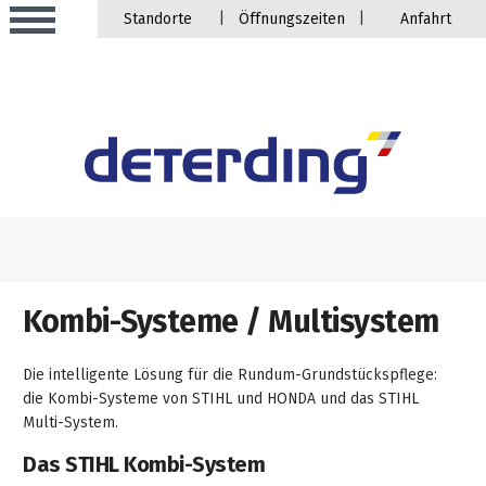
|
|
Standorte
Öffnungszeiten
Anfahrt
Aktionen
Beratungstermine
Sortiment
Kombi-Systeme / Multisystem
Aktuelles
Gartentechnik
Service
Die intelligente Lösung für die Rundum-Grundstückspflege:
&
die Kombi-Systeme von STIHL und HONDA und das STIHL
Angebote
Multi-System.
Motorgeräte
&
Beratungstermine
Schlosserei
Das STIHL Kombi-System
Aktionen
Aktionen
Mähroboter