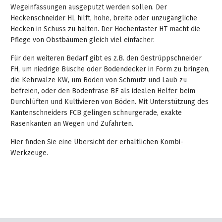
&
&
Wegeinfassungen ausgeputzt werden sollen. Der
Handwerkzeuge
WEBER
Ansprechpartner
Prospekte
Heckenschneider HL hilft, hohe, breite oder unzugängliche
Prospekte
Grills
Hecken in Schuss zu halten. Der Hochentaster HT macht die
Unsere
und
Kataloge
Pflege von Obstbäumen gleich viel einfacher.
Marken
Grill-
&
Für den weiteren Bedarf gibt es z.B. den Gestrüppschneider
Zubehör
Prospekte
Ansprechpartner
FH, um niedrige Büsche oder Bodendecker in Form zu bringen,
die Kehrwalze KW, um Böden von Schmutz und Laub zu
befreien, oder den Bodenfräse BF als idealen Helfer beim
Kataloge
Durchlüften und Kultivieren von Böden. Mit Unterstützung des
&
Kantenschneiders FCB gelingen schnurgerade, exakte
Prospekte
Rasenkanten an Wegen und Zufahrten.
Videos
Hier finden Sie eine Übersicht der erhältlichen Kombi-
Werkzeuge.