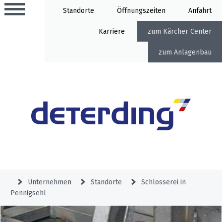
Standorte
Öffnung
Anfahrt
Karriere
Kärcher Center
Anlagenbau
Aktionen
Beratungstermine
Sortiment
Aktuelles
Gartentechnik
Service
&
Unternehmen
Standorte
Schlosserei in
Angebote
Pennigsehl
Motorgeräte
&
Beratungstermine
Schlosserei
Aktionen
Aktionen
Mähroboter