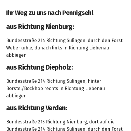
&
&
Handwerkzeuge
WEBER
Ansprechpartner
Prospekte
Ihr Weg zu uns nach Pennigsehl
Prospekte
Grills
Unsere
und
Kataloge
aus Richtung Nienburg:
Marken
Grill-
&
Zubehör
Prospekte
Bundesstraße 214 Richtung Sulingen, durch den Forst
Ansprechpartner
Weberkuhle, danach links in Richtung Liebenau
Kataloge
abbiegen
&
aus Richtung Diepholz:
Prospekte
Bundesstraße 214 Richtung Sulingen, hinter
Videos
Borstel/Bockhop rechts in Richtung Liebenau
abbiegen
aus Richtung Verden:
Bundesstraße 215 Richtung Nienburg, dort auf die
Bundesstraße 214 Richtung Sulingen, durch den Forst