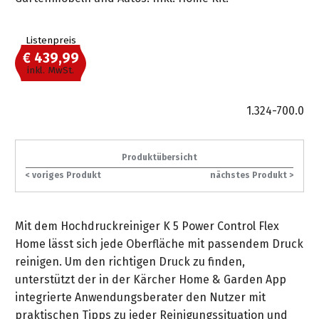
gräpel
Kataloge
Honda
FAQ
Stationäre
in
STIHL
Sonderbestellung
Betriebsstoffe
Reinigungstechnik
&
Fahrrad-
Aktionsmodelle
/
Hol-
Maschinen
der
Mähroboter
Sonnenliegen
Prospekte
Listenpreis
Zubehör
Häufige
&
Schlosserei
Geschenkverpackung
Forstkleidung
/
deterding
€ 439,99
Fragen
Benzin-
Bringdienst
/
Relaxsessel
inkl. MwSt.
+
Fahrrad-
Trennschleifer
...
Bestickungen
Schnittschutz
gräpel
Bekleidung
Kataloge
Unser
in
Strandkörbe
Anlagenbau
1.324-700.0
&
Drucklufttechnik
Liefergebiet
der
Lose
Fanartikel
Sicherheit
Prospekte
Logistik
Eisenwaren
Sonnenschirme
Schweißtechnik
Sortiment
Produktübersicht
Service
Videos
...
Wasserschlauch
Biohort
< voriges Produkt
nächstes Produkt >
Technische
in
meterweise
Unsere
Sortiment
Termine
Gase
der
Deko-
Marken
Schlüsseldienst
Verwaltung
Artikel
Mit dem Hochdruckreiniger K 5 Power Control Flex
Unsere
Ansprechpartner
Verbrauchsmaterial
Ansprechpartner
Home lässt sich jede Oberfläche mit passendem Druck
Marken
Stahl-
Geschäftsführung
Sortiment
reinigen. Um den richtigen Druck zu finden,
Kundenkarte
Werkstatteinrichtung
Zuschnitte
Videos
Ansprechpartner
unterstützt der in der Kärcher Home & Garden App
"Grill
Unsere
integrierte Anwendungsberater den Nutzer mit
Arbeitsschutz
Club"
Batterierücknahme
Kataloge
Marken
Kataloge
praktischen Tipps zu jeder Reinigungssituation und