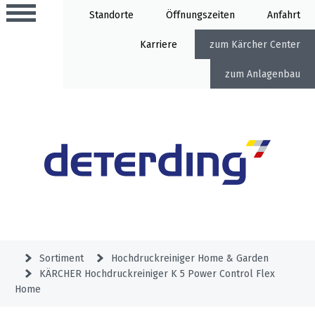
Standorte
Öffnung
Anfahrt
Karriere
Kärcher Center
Anlagenbau
Aktionen
Beratungstermine
Sortiment
Aktuelles
Gartentechnik
Service
&
Sortiment
Hochdruckreiniger Home & Garden
Angebote
KÄRCHER Hochdruckreiniger K 5 Power Control Flex
Motorgeräte
&
Beratungstermine
Home
Schlosserei
Aktionen
Aktionen
Mähroboter