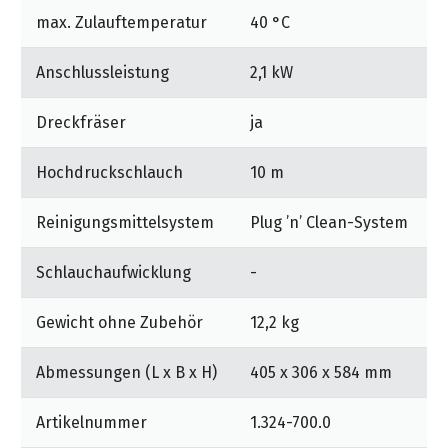
Bequemer Rundumservice: Alle Infos zum Gerät,
max. Zulauftemperatur
40 °C
seiner Anwendung und unserem Serviceportal.
Anschlussleistung
2,1 kW
Plug ’n’ Clean – das Kärcher Reinigungsmittelsystem:
Schnell, einfach, komfortabel – dank Plug ’n’ Clean
Dreckfräser
ja
lässt sich das Reinigungsmittel mit nur einem
Handgriff bequem austauschen.
Hochdruckschlauch
10 m
Überragende Leistung: Der wassergekühlte Motor
besticht durch seine besondere Langlebigkeit und
Reinigungsmittelsystem
Plug ’n’ Clean-System
Leistungsfähigkeit.
Schlauchaufwicklung
-
Gewicht ohne Zubehör
12,2 kg
Abmessungen (L x B x H)
405 x 306 x 584 mm
Artikelnummer
1.324-700.0