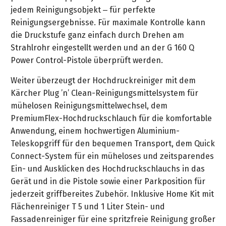
&
&
jedem Reinigungsobjekt – für perfekte
Handwerkzeuge
WEBER
Ansprechpartner
Prospekte
Prospekte
Reinigungsergebnisse. Für maximale Kontrolle kann
Grills
Unsere
die Druckstufe ganz einfach durch Drehen am
und
Kataloge
Marken
Strahlrohr eingestellt werden und an der G 160 Q
Grill-
&
Power Control-Pistole überprüft werden.
Zubehör
Prospekte
Ansprechpartner
Weiter überzeugt der Hochdruckreiniger mit dem
Kärcher Plug ’n’ Clean-Reinigungsmittelsystem für
Kataloge
mühelosen Reinigungsmittelwechsel, dem
&
PremiumFlex-Hochdruckschlauch für die komfortable
Prospekte
Anwendung, einem hochwertigen Aluminium-
Videos
Teleskopgriff für den bequemen Transport, dem Quick
Connect-System für ein müheloses und zeitsparendes
Ein- und Ausklicken des Hochdruckschlauchs in das
Gerät und in die Pistole sowie einer Parkposition für
jederzeit griffbereites Zubehör. Inklusive Home Kit mit
Flächenreiniger T 5 und 1 Liter Stein- und
Fassadenreiniger für eine spritzfreie Reinigung großer