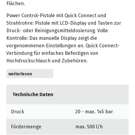
Flächen.
Power Control-Pistole mit Quick Connect und
Strahlrohre: Pistole mit LCD-Display und Tasten zur
Druck- oder Reinigungsmitteldosierung. Volle
Kontrolle: Das manuelle Display zeigt die
vorgenommenen Einstellungen an. Quick Connect-
Verbindung für einfaches Befestigen von
Hochdruckschlauch und Zubehören.
PremiumFlex-Hochdruckschlauch: Der biegsame
Schlauch ermöglicht eine größere Flexibilität und
sorgt so für umfassende Bewegungsfreiheit. Einfaches
Technische Daten
Auf- und Abwickeln des Hochdruckschlauchs ohne
Verknoten.
Druck
20 - max. 145 bar
Die Kärcher Home & Garden App macht Sie zum
Reinigungsexperten. Nutzen Sie unser großes Kärcher
Fördermenge
max. 500 l/h
Wissen für das perfekte Reinigungsergebnis.