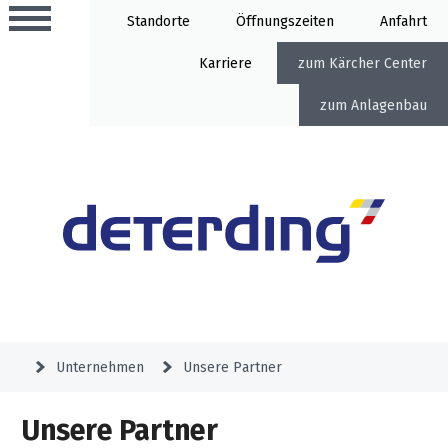
Standorte
Öffnung
Anfahrt
Karriere
Kärcher Center
Anlagenbau
Aktionen
Beratungstermine
Sortiment
Aktuelles
Gartentechnik
Service
&
Unternehmen
Unsere Partner
Angebote
Motorgeräte
&
Beratungstermine
Schlosserei
Unsere Partner
Aktionen
Aktionen
Mähroboter