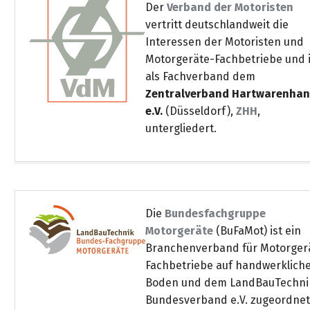
gräpel
Kataloge
-
Der
Verband der Motoristen
FAQ
Stationäre
in
STIHL
Sonderbestellung
Betriebsstoffe
Reinigungstechnik
&
Fahrrad-
exklusive
vertritt deutschlandweit die
/
Hol-
Maschinen
der
Mähroboter
Sonnenliegen
Prospekte
Zubehör
Sondermodelle
Interessen der Motoristen und
Häufige
&
Schlosserei
Geschenkverpackung
Forstkleidung
/
deterding
Motorgeräte-Fachbetriebe und i
Fragen
Benzin-
Bringdienst
/
Relaxsessel
+
Fahrrad-
als Fachverband dem
Trennschleifer
...
Bestickungen
Schnittschutz
gräpel
Bekleidung
Kataloge
Zentralverband Hartwarenhan
Unser
in
Strandkörbe
Anlagenbau
&
Drucklufttechnik
e.V.
(Düsseldorf),
ZHH
,
Liefergebiet
der
Lose
Fanartikel
Sicherheit
Prospekte
untergliedert.
Logistik
Eisenwaren
Sonnenschirme
Schweißtechnik
Sortiment
Service
Videos
...
Wasserschlauch
Biohort
Technische
in
meterweise
Unsere
Sortiment
Termine
Gase
der
Deko-
Marken
Die
Bundesfachgruppe
Schlüsseldienst
Verwaltung
Artikel
Unsere
Ansprechpartner
Verbrauchsmaterial
Motorgeräte
(BuFaMot) ist ein
Ansprechpartner
Marken
Stahl-
Geschäftsführung
Sortiment
Branchenverband für Motorger
Kundenkarte
Werkstatteinrichtung
Zuschnitte
Videos
Fachbetriebe auf handwerklich
Ansprechpartner
"Grill
Unsere
Boden und dem LandBauTechni
Arbeitsschutz
Club"
Batterierücknahme
Kataloge
Marken
Bundesverband e.V. zugeordnet
Kataloge