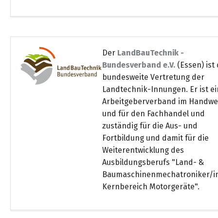
&
&
Handwerkzeuge
WEBER
Ansprechpartner
Prospekte
Prospekte
Grills
Unsere
und
Kataloge
Marken
Grill-
&
Der
LandBauTechnik -
Zubehör
Prospekte
Bundesverband e.V.
(Essen) ist 
Ansprechpartner
bundesweite Vertretung der
Landtechnik-Innungen. Er ist ei
Kataloge
Arbeitgeberverband im Handwe
&
und für den Fachhandel und
Prospekte
zuständig für die Aus- und
Fortbildung und damit für die
Videos
Weiterentwicklung des
Ausbildungsberufs "Land- &
Baumaschinenmechatroniker/i
Kernbereich Motorgeräte".