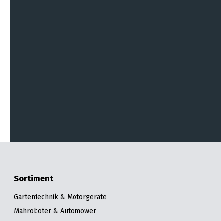
Das Formular kann abgeschickt werden, wenn
alle mit * markierten Felder ausgefüllt sind.
Sortiment
Gartentechnik & Motorgeräte
Mähroboter & Automower