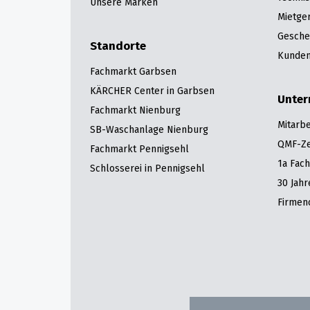
Unsere Marken
Mietge
Gesche
Standorte
Kunden
Fachmarkt Garbsen
KÄRCHER Center in Garbsen
Unte
Fachmarkt Nienburg
Mitarbe
SB-Waschanlage Nienburg
QMF-Zer
Fachmarkt Pennigsehl
1a Fac
Schlosserei in Pennigsehl
30 Jah
Firmen