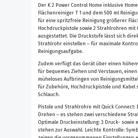
Der K 2 Power Control Home inklusive Home
Flächenreiniger T 1 und dem 500 ml Reinigu
für eine spritzfreie Reinigung größerer Fläc
Hochdruckpistole sowie 2 Strahlrohren mit
ausgestattet. Die Druckstufe lässt sich dire
Strahlrohr einstellen – für maximale Kontrol
Reinigungsaufgabe.
Zudem verfügt das Gerät über einen höhenv
für bequemes Ziehen und Verstauen, einen
müheloses Aufbringen von Reinigungsmittel
für Zubehöre, Hochdruckpistole und Kabel 
Schlauch.
Pistole und Strahlrohre mit Quick Connect:
Drehen – es stehen zwei verschiedene Stra
Optimale Druckeinstellung: 3 Druck- sowie 
stehen zur Auswahl. Leichte Kontrolle: Sym
zeigen die vorgenommenen Einstellungen a