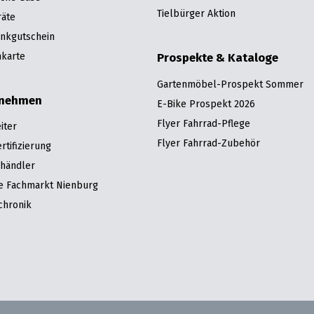
Tielbürger Aktion
räte
nkgutschein
karte
Prospekte & Kataloge
Gartenmöbel-Prospekt Sommer
rnehmen
E-Bike Prospekt 2026
Flyer Fahrrad-Pflege
iter
Flyer Fahrrad-Zubehör
tifizierung
hhändler
re Fachmarkt Nienburg
chronik