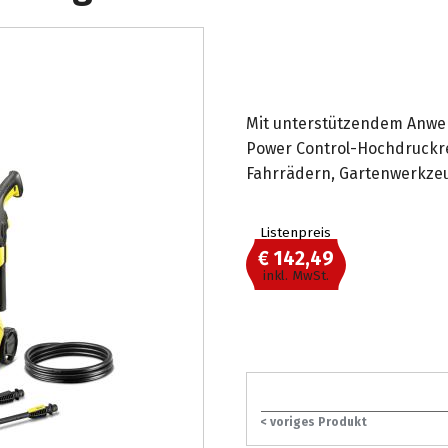
Mit unterstützendem Anwen
Power Control-Hochdruckrei
Fahrrädern, Gartenwerkzeu
Listenpreis
€ 142,49
inkl. MwSt.
< voriges Produkt