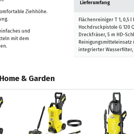
Lieferumfang
komfortable Ziehhöhe.
ung.
Flächenreiniger T 1, 0,5 
Hochdruckpistole G 120 Q,
 einfaches und
Dreckfräser, 5 m HD-Schl
tteln mit dem
Reinigungsmitteleinsatz 
zen.
integrierter Wasserfilte
 Home & Garden