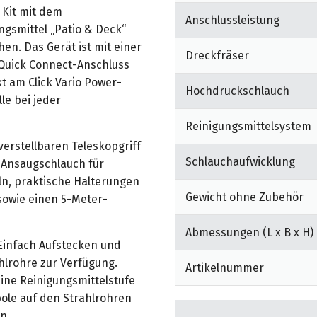
 Kit mit dem
Anschlussleistung
ngsmittel „Patio & Deck“
hen. Das Gerät ist mit einer
Dreckfräser
 Quick Connect-Anschluss
kt am Click Vario Power-
Hochdruckschlauch
le bei jeder
Reinigungsmittelsystem
erstellbaren Teleskopgriff
Schlauchaufwicklung
 Ansaugschlauch für
n, praktische Halterungen
Gewicht ohne Zubehör
sowie einen 5-Meter-
Abmessungen (L x B x H)
 Einfach Aufstecken und
hlrohre zur Verfügung.
Artikelnummer
eine Reinigungsmittelstufe
bole auf den Strahlrohren
n.