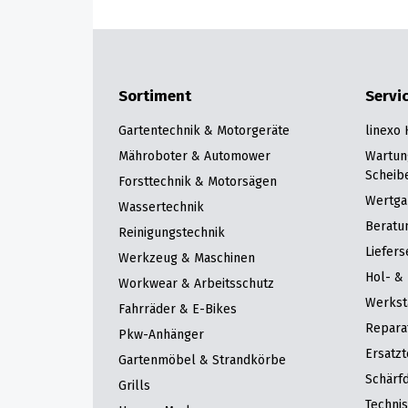
Sortiment
Servi
Gartentechnik & Motorgeräte
linexo
Mähroboter & Automower
Wartun
Scheib
Forsttechnik & Motorsägen
Wertga
Wassertechnik
Beratu
Reinigungstechnik
Liefers
Werkzeug & Maschinen
Hol- & 
Workwear & Arbeitsschutz
Werkst
Fahrräder & E-Bikes
Repara
Pkw-Anhänger
Ersatzt
Gartenmöbel & Strandkörbe
Schärfd
Grills
Techni