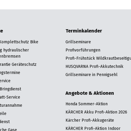
ce
Terminkalender
 Komplettschutz Bike
Grillseminare
g hydraulischer
Profivorführungen
enbremsen
Profi-Frühstück Wildkrautbeseitig
rantie Geräteschutz
HUSQVARNA Profi-Akkutechnik
ngstermine
Grillseminare in Pennigsehl
ervice
Bringdienst
Angebote & Aktionen
att-Service
Honda Sommer-Aktion
turannahme
KÄRCHER Akku Profi-Aktion 2026
eile
Kärcher Profi-Akkugeräte
ienst
KÄRCHER Profi-Aktion Indoor
sche Gase