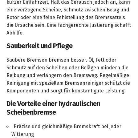
kurzer Einfahrzeit. Hält das Geräusch jedoch an, kann
gräpel
Kataloge
-
FAQ
Stationäre
in
STIHL
Sonderbestellung
Betriebsstoffe
eine verzogene Scheibe, Schmutz zwischen Belag und
Reinigungstechnik
&
Fahrrad-
exklusive
/
Hol-
Maschinen
der
Mähroboter
Sonnenliegen
Rotor oder eine feine Fehlstellung des Bremssattels
Prospekte
Zubehör
Sondermodelle
Häufige
&
Schlosserei
Geschenkverpackung
Forstkleidung
/
deterding
die Ursache sein. Eine fachgerechte Justierung schafft
Fragen
Benzin-
Bringdienst
/
Relaxsessel
+
Fahrrad-
Abhilfe.
Trennschleifer
...
Bestickungen
Schnittschutz
gräpel
Bekleidung
Kataloge
Unser
in
Sauberkeit und Pflege
Strandkörbe
Anlagenbau
&
Drucklufttechnik
Liefergebiet
der
Lose
Fanartikel
Sicherheit
Prospekte
Logistik
Eisenwaren
Sonnenschirme
Saubere Bremsen bremsen besser. Öl, Fett oder
Schweißtechnik
Sortiment
Schmutz auf den Scheiben oder Belägen mindern die
Service
Videos
...
Wasserschlauch
Biohort
Reibung und verlängern den Bremsweg. Regelmäßige
Technische
in
meterweise
Unsere
Reinigung mit speziellem Bremsenreiniger schützt die
Sortiment
Termine
Gase
der
Deko-
Marken
Komponenten und sorgt für konstant gute Leistung.
Schlüsseldienst
Verwaltung
Artikel
Unsere
Ansprechpartner
Verbrauchsmaterial
Die Vorteile einer hydraulischen
Ansprechpartner
Marken
Stahl-
Geschäftsführung
Sortiment
Scheibenbremse
Kundenkarte
Werkstatteinrichtung
Zuschnitte
Videos
Ansprechpartner
"Grill
Unsere
Präzise und gleichmäßige Bremskraft bei jeder
Arbeitsschutz
Club"
Batterierücknahme
Kataloge
Marken
Witterung
Kataloge