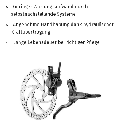
&
&
Handwerkzeuge
WEBER
Geringer Wartungsaufwand durch
Ansprechpartner
Prospekte
Prospekte
Grills
selbstnachstellende Systeme
Unsere
und
Kataloge
Angenehme Handhabung dank hydraulischer
Marken
Grill-
&
Kraftübertragung
Zubehör
Prospekte
Ansprechpartner
Lange Lebensdauer bei richtiger Pflege
Kataloge
&
Prospekte
Videos