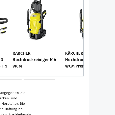
KÄRCHER
KÄRCHER
 3
Hochdruckreiniger K 4
Hochdruckreiniger K 4
 T 5
WCM
WCM Premium
s angegeben. Sie
Marken- und
Hersteller. Die
nd Haftung bei
ngen. Freibleibende