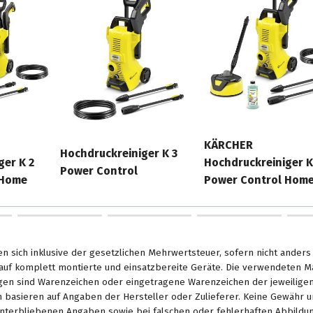
ten. Nutzen Sie unser
inigungsergebnis. Die App
uck an den
lsystem: Schnell, einfach,
 das Reinigungsmittel mit
KÄRCHER
Motor besticht durch seine
Hochdruckreiniger K 3
ger K 2
Hochdruckreiniger K
keit.
Power Control
 Home
Power Control Home
en sich inklusive der gesetzlichen Mehrwertsteuer, sofern nicht ander
. auf komplett montierte und einsatzbereite Geräte. Die verwendeten 
en sind Warenzeichen oder eingetragene Warenzeichen der jeweiligen 
basieren auf Angaben der Hersteller oder Zulieferer. Keine Gewähr u
unterbliebenen Angaben sowie bei falschen oder fehlerhaften Abbildu