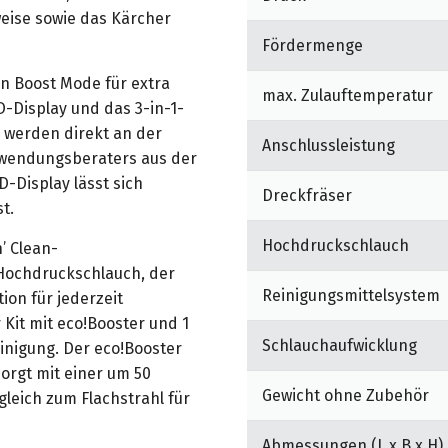
eise sowie das Kärcher
Fördermenge
n Boost Mode für extra
max. Zulauftemperatur
D-Display und das 3-in-1-
n werden direkt an der
Anschlussleistung
nwendungsberaters aus der
D-Display lässt sich
Dreckfräser
t.
Hochdruckschlauch
’ Clean-
Hochdruckschlauch, der
Reinigungsmittelsystem
ion für jederzeit
 Kit mit eco!Booster und 1
Schlauchaufwicklung
Reinigung. Der eco!Booster
sorgt mit einer um 50
Gewicht ohne Zubehör
leich zum Flachstrahl für
Abmessungen (L x B x H)