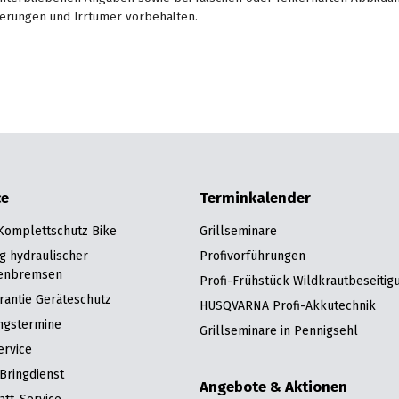
erungen und Irrtümer vorbehalten.
ce
Terminkalender
 Komplettschutz Bike
Grillseminare
g hydraulischer
Profivorführungen
enbremsen
Profi-Frühstück Wildkrautbeseitig
rantie Geräteschutz
HUSQVARNA Profi-Akkutechnik
ngstermine
Grillseminare in Pennigsehl
ervice
Bringdienst
Angebote & Aktionen