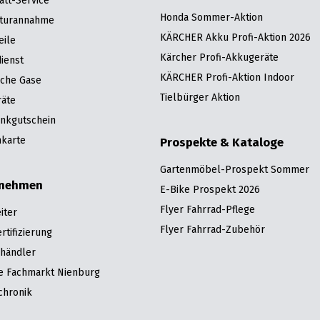
att-Service
Honda Sommer-Aktion
turannahme
KÄRCHER Akku Profi-Aktion 2026
eile
Kärcher Profi-Akkugeräte
ienst
KÄRCHER Profi-Aktion Indoor
sche Gase
Tielbürger Aktion
räte
nkgutschein
karte
Prospekte & Kataloge
Gartenmöbel-Prospekt Sommer
rnehmen
E-Bike Prospekt 2026
Flyer Fahrrad-Pflege
iter
Flyer Fahrrad-Zubehör
tifizierung
hhändler
re Fachmarkt Nienburg
chronik