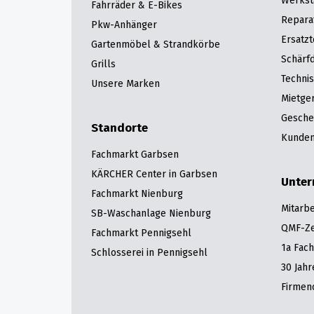
Werkst
Fahrräder & E-Bikes
Repara
Pkw-Anhänger
Ersatzt
Gartenmöbel & Strandkörbe
Schärfd
Grills
Techni
Unsere Marken
Mietge
Gesche
Standorte
Kunden
Fachmarkt Garbsen
KÄRCHER Center in Garbsen
Unte
Fachmarkt Nienburg
Mitarbe
SB-Waschanlage Nienburg
QMF-Zer
Fachmarkt Pennigsehl
1a Fac
Schlosserei in Pennigsehl
30 Jah
Firmen