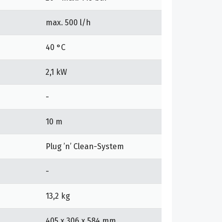
max. 500 l/h
40 °C
2,1 kW
-
10 m
Plug ’n’ Clean-System
-
13,2 kg
405 x 306 x 584 mm