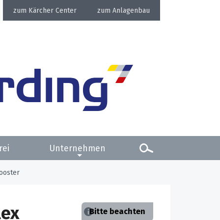
Kärcher Center
Anlagenbau
rei
Unternehmen
ooster
lex
Bitte beachten