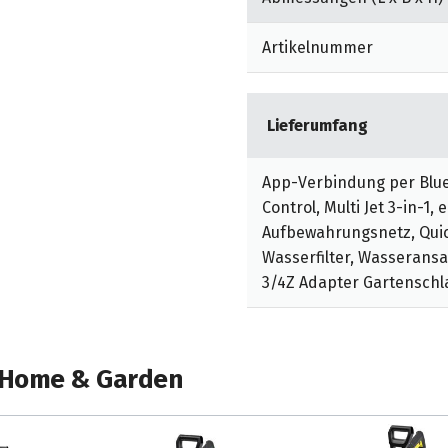
in-1-Multi Jet-Strahlrohr:
ck- oder
Artikelnummer
 Mode für extra Power
-in-1 Multijet beinhaltet
 Wechsel. Quick Connect-
Lieferumfang
Hochdruckschlauch und
App-Verbindung per Blue
same Schlauch ermöglicht
Control, Multi Jet 3-in-1, 
umfassende
Aufbewahrungsnetz, Quick
ickeln des
Wasserfilter, Wasserans
3/4Z Adapter Gartensch
sleistung, im Vergleich
nergieeffizienz.
nigung. Wasser- und
 Home & Garden
pp: Die Kärcher Home &