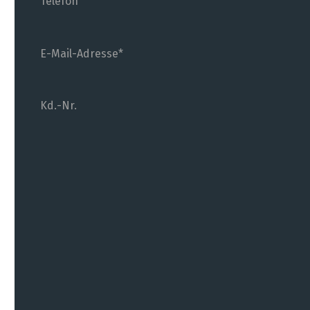
Telefon
E-Mail-Adresse
Kd.-Nr.
(wenn bekannt)
Das Formular kann abgeschickt werden, wenn
alle mit * markierten Felder ausgefüllt sind.