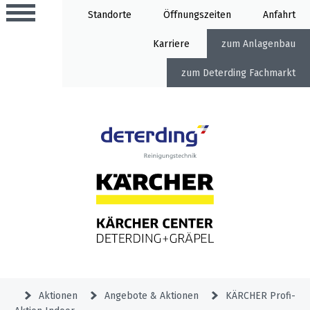
Standorte
Öffnung
Anfahrt
Karriere
Anlagenbau
Deterding Fachmarkt
Aktionen
Beratungstermine
Sortiment
Aktuelles
Home
Service
&
Angebote
Garden
&
Service-
Unternehmen
Aktionen
Aktionen
Angebote & Aktionen
KÄRCHER Profi-
Meldung
Hochdruckreiniger
Professional