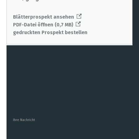
Blätterprospekt ansehen
PDF-Datei öffnen (0,7 MB)
gedruckten Prospekt bestellen
Allgemeine Anfrage
Vor der Eingabe persönlicher Daten beachten Sie
bitte unsere
Datenschutz-Erklärung
.
Ihre Nachricht