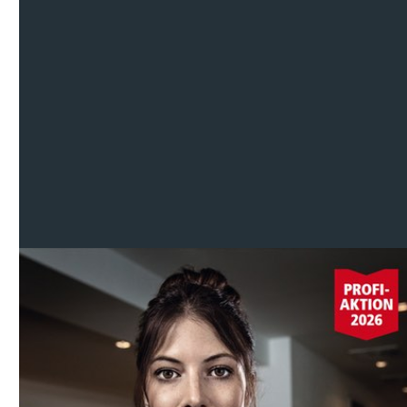
Mehr Leichtigkeit, mehr Komfort, mehr Sauberkeit.
Das wünschen sich unsere Kunden. Und das
bekommen mit den Kärcher Reinigungsgeräten:
praktische Helfer für den Hausputz, immer und
überall einsetzbar.
Große Auswahl, Fachberatung und
Service gibts bei uns im KÄRCHER Center!
Martina Föge
Anwendungsberaterin im KÄRCHER Center