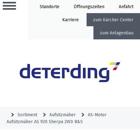
Standorte
Öffnung
Anfahrt
Karriere
Kärcher Center
Anlagenbau
Aktionen
Beratungstermine
Sortiment
Aktuelles
Gartentechnik
Service
&
Sortiment
Aufsitzmäher
AS-Motor
Angebote
Aufsitzmäher AS 920 Sherpa 2WD B&S
Motorgeräte
&
Beratungstermine
Schlosserei
Aktionen
Aktionen
Mähroboter