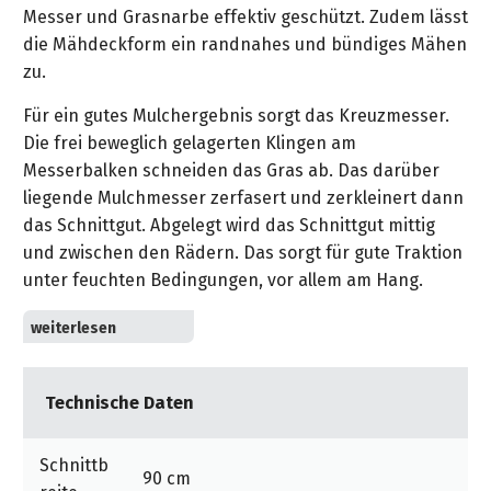
&
Messer und Grasnarbe effektiv geschützt. Zudem lässt
&
Handwerkzeuge
WEBER
Ansprechpartner
Prospekte
die Mähdeckform ein randnahes und bündiges Mähen
Prospekte
Grills
zu.
Unsere
und
Kataloge
Marken
Grill-
&
Für ein gutes Mulchergebnis sorgt das Kreuzmesser.
Zubehör
Prospekte
Die frei beweglich gelagerten Klingen am
Ansprechpartner
Messerbalken schneiden das Gras ab. Das darüber
liegende Mulchmesser zerfasert und zerkleinert dann
Kataloge
das Schnittgut. Abgelegt wird das Schnittgut mittig
&
und zwischen den Rädern. Das sorgt für gute Traktion
Prospekte
unter feuchten Bedingungen, vor allem am Hang.
Videos
Mit diesem Mähsystem schafft der AS 920 Sherpa 2WD
Gras und Gestrüpp bis 1,50 m Höhe. Die Schnitthöhe
kann zentral in fünf Stufen von 50 – 105 mm
Technische Daten
eingestellt werden. Optional ist ein Mulchkit erhältlich,
um ein noch feineres Mulchergebnis in niedrigem und
mittelhohem zu erzielen.
Schnittb
90 cm