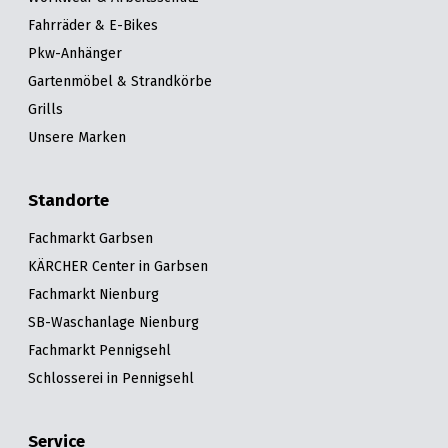
verbessert. Die Verriegelung des klappbaren Bügels
Fahrräder & E-Bikes
wurde neu konstruiert und verhindert ein Anstoßen
mit dem Ellenbogen.
Pkw-Anhänger
Gartenmöbel & Strandkörbe
Grills
Unsere Marken
Standorte
Fachmarkt Garbsen
KÄRCHER Center in Garbsen
Fachmarkt Nienburg
SB-Waschanlage Nienburg
Fachmarkt Pennigsehl
Schlosserei in Pennigsehl
Service