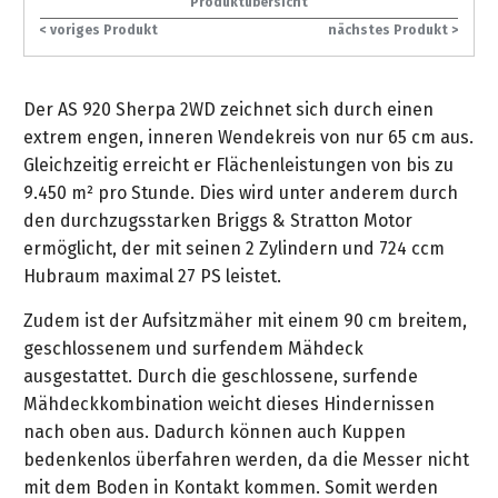
Produktübersicht
gräpel
Kataloge
Honda
FAQ
Stationäre
in
STIHL
Sonderbestellung
Betriebsstoffe
< voriges Produkt
nächstes Produkt >
Reinigungstechnik
&
Fahrrad-
Aktionsmodelle
/
Hol-
Maschinen
der
Mähroboter
Sonnenliegen
Prospekte
Zubehör
Häufige
&
Schlosserei
Geschenkverpackung
Forstkleidung
/
deterding
Fragen
Benzin-
Bringdienst
/
Relaxsessel
Der AS 920 Sherpa 2WD zeichnet sich durch einen
+
Fahrrad-
Trennschleifer
...
Bestickungen
Schnittschutz
extrem engen, inneren Wendekreis von nur 65 cm aus.
gräpel
Bekleidung
Kataloge
Unser
in
Strandkörbe
Gleichzeitig erreicht er Flächenleistungen von bis zu
Anlagenbau
&
Drucklufttechnik
Liefergebiet
der
Lose
Fanartikel
9.450 m² pro Stunde. Dies wird unter anderem durch
Sicherheit
Prospekte
Logistik
Eisenwaren
Sonnenschirme
den durchzugsstarken Briggs & Stratton Motor
Schweißtechnik
Sortiment
ermöglicht, der mit seinen 2 Zylindern und 724 ccm
Service
Videos
...
Wasserschlauch
Biohort
Hubraum maximal 27 PS leistet.
Technische
in
meterweise
Unsere
Sortiment
Termine
Gase
der
Deko-
Zudem ist der Aufsitzmäher mit einem 90 cm breitem,
Marken
Schlüsseldienst
Verwaltung
Artikel
geschlossenem und surfendem Mähdeck
Unsere
Ansprechpartner
Verbrauchsmaterial
Ansprechpartner
ausgestattet. Durch die geschlossene, surfende
Marken
Stahl-
Geschäftsführung
Sortiment
Mähdeckkombination weicht dieses Hindernissen
Kundenkarte
Werkstatteinrichtung
Zuschnitte
Videos
nach oben aus. Dadurch können auch Kuppen
Ansprechpartner
"Grill
Unsere
bedenkenlos überfahren werden, da die Messer nicht
Arbeitsschutz
Club"
Batterierücknahme
Kataloge
Marken
mit dem Boden in Kontakt kommen. Somit werden
Kataloge