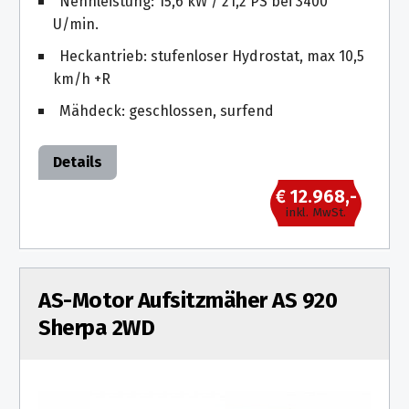
Nennleistung: 15,6 kW / 21,2 PS bei 3400
U/min.
Heckantrieb: stufenloser Hydrostat, max 10,5
km/h +R
Mähdeck: geschlossen, surfend
Details
€ 12.968,-
inkl. MwSt.
AS-Motor Aufsitzmäher AS 920
Sherpa 2WD