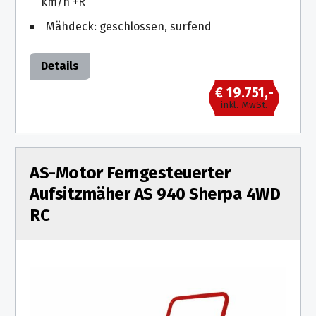
km/h +R
Mähdeck: geschlossen, surfend
Details
€ 19.751,-
inkl. MwSt.
AS-Motor Ferngesteuerter
Aufsitzmäher AS 940 Sherpa 4WD
RC