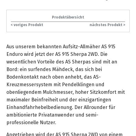
gräpel
Kataloge
Honda
FAQ
Stationäre
in
STIHL
Sonderbestellung
Betriebsstoffe
Reinigungstechnik
&
Fahrrad-
Aktionsmodelle
/
Hol-
Maschinen
der
Mähroboter
Sonnenliegen
Prospekte
Zubehör
Produktübersicht
Häufige
&
Schlosserei
Geschenkverpackung
Forstkleidung
/
deterding
< voriges Produkt
nächstes Produkt >
Fragen
Benzin-
Bringdienst
/
Relaxsessel
+
Fahrrad-
Trennschleifer
...
Bestickungen
Schnittschutz
gräpel
Bekleidung
Kataloge
Unser
in
Strandkörbe
Aus unserem bekannten Aufsitz-Allmäher AS 915
Anlagenbau
&
Drucklufttechnik
Liefergebiet
der
Lose
Fanartikel
Sicherheit
Enduro wird jetzt der AS 915 Sherpa 2WD. Die
Prospekte
Logistik
Eisenwaren
Sonnenschirme
wesentlichen Vorteile des AS Sherpas sind mit an
Schweißtechnik
Sortiment
Service
Bord: ein surfendes Mähdeck, das sich bei
Videos
...
Wasserschlauch
Biohort
Technische
Bodenkontakt nach oben anhebt, das AS-
in
meterweise
Unsere
Sortiment
Termine
Gase
Kreuzmessersystem mit Pendelklingen und
der
Deko-
Marken
obenliegendem Mulchmesser, hoher Sitzkomfort mit
Schlüsseldienst
Verwaltung
Artikel
Unsere
Ansprechpartner
Verbrauchsmaterial
maximaler Beinfreiheit und der einzigartingen
Ansprechpartner
Marken
Einhandfahrhebelbedienung. Der Allrounder für
Stahl-
Geschäftsführung
Sortiment
Kundenkarte
Werkstatteinrichtung
ambitionierte Privatanwender und semi-
Zuschnitte
Videos
Ansprechpartner
"Grill
professionelle Nutzer.
Unsere
Arbeitsschutz
Club"
Batterierücknahme
Kataloge
Marken
Kataloge
Angetrieben wird der AS 915 Sherpa 2WD von einem