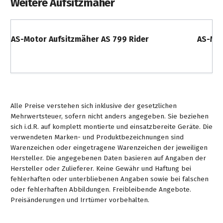
Weitere Aufsitzmäher
mehr Volumen (17 Liter) eine größere Tanköffnung
und eine serienmäßige Füllstandsanzeige. Das
Schutztuch zwischen Motor und Sitz lässt sich nun
AS-Motor Aufsitzmäher AS 799 Rider
AS-Mot
einfach per Magnetverschluss für Servicetätigkeiten
öffnen. Die Zugänglichkeit zum Motor, beispielsweise
beim Ölwechsel, wird deutlich verbessert.
Alle Preise verstehen sich inklusive der gesetzlichen
Mehrwertsteuer, sofern nicht anders angegeben. Sie beziehen
sich i.d.R. auf komplett montierte und einsatzbereite Geräte. Die
verwendeten Marken- und Produktbezeichnungen sind
Warenzeichen oder eingetragene Warenzeichen der jeweiligen
Hersteller. Die angegebenen Daten basieren auf Angaben der
Hersteller oder Zulieferer. Keine Gewähr und Haftung bei
fehlerhaften oder unterbliebenen Angaben sowie bei falschen
oder fehlerhaften Abbildungen. Freibleibende Angebote.
Preisänderungen und Irrtümer vorbehalten.