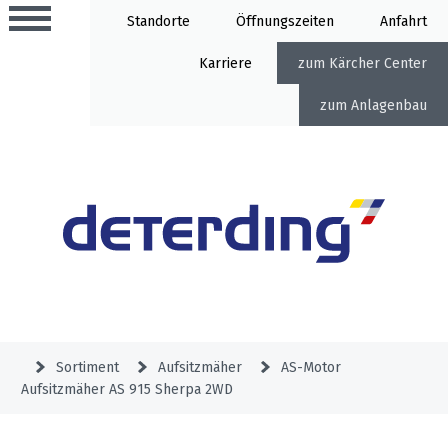
Standorte
Öffnung
Anfahrt
Karriere
Kärcher Center
Anlagenbau
Aktionen
Beratungstermine
Sortiment
Aktuelles
Gartentechnik
Service
&
Sortiment
Aufsitzmäher
AS-Motor
Angebote
Aufsitzmäher AS 915 Sherpa 2WD
Motorgeräte
&
Beratungstermine
Schlosserei
Aktionen
Aktionen
Mähroboter