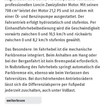
&
&
Handwerkzeuge
professionellen Loncin Zweizylinder Motor. Mit seinen
WEBER
Ansprechpartner
Prospekte
Prospekte
708 cm³ leistet der Motor 21,2 PS und ist zudem mit
Grills
Unsere
einer Öl- und Benzinpumpe ausgestattet. Der
und
Kataloge
Marken
Fahrantrieb erfolgt hydrostatisch und stufenlos. Per
Grill-
&
Einhandfahrhebelbedienung wird die Geschwindigkeit
Zubehör
Prospekte
Ansprechpartner
vorwärts zwischen 0 und 10,5 km/h und rückwärts
zwischen 0 und 8,2 km/h stufenlos gewählt.
Kataloge
Das Besondere: Im Fahrhebel ist die mechanische
&
Parkbremse integriert. Beim Anhalten am Hang oder
Prospekte
bei der Berganfahrt ist kein Bremspedal erforderlich.
Videos
In Nullstellung des Fahrhebels springt automatisch die
Parkbremse ein, ebenso wie beim Verlassen des
Fahrersitzes. Bei durchdrehenden Antriebsrädern
lässt sich die Differenzialsperre per Fußpedal
jederzeit zuschalten, auch unter Volllast.
Ein Alleinstellungsmerkmal aller AS-Motor Sherpa-