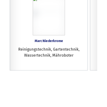
Marc Niederkrome
Reinigungstechnik, Gartentechnik,
G
Wassertechnik, Mähroboter
Rein