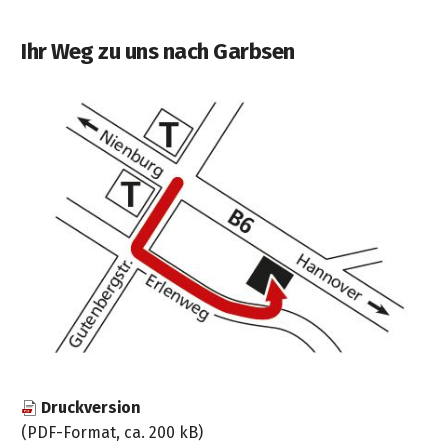
&
&
Handwerkzeuge
WEBER
Ansprechpartner
Prospekte
Prospekte
Grills
Ihr Weg zu uns nach Garbsen
Unsere
und
Kataloge
Marken
Grill-
&
Zubehör
Prospekte
Ansprechpartner
Kataloge
&
Prospekte
Videos
Druckversion
(PDF-Format, ca. 200 kB)