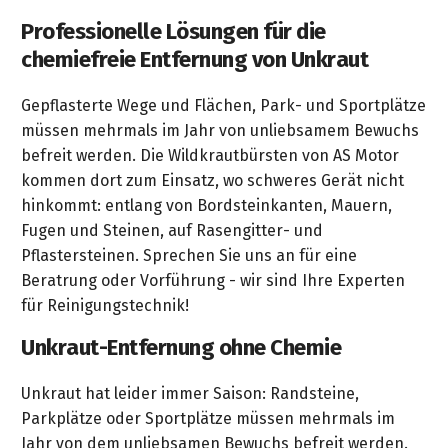
Ihre
Aktionen
Motorroller
Winter-
anfordern
Möbel
MotoMix
Marken
Waschanlage
MS
STIGA
Gas-
Kombi-
Partner
Professionelle Lösungen für die
Automower-
Husqvarna
Inspektion
KÄRCHER
1a
Nienburg
462
...
Akku-
Technische
Grills
Systeme
E-
Experten
chemiefreie Entfernung von Unkraut
Construction
Zweirad
Spielgeräte
Edelstahl-
Reparaturannahme
Geräte
Fachhändler
Videos
im
Aktion
Gase
Bikes
Links
Möbel
&
Fachmarkt
Profisäge
Weber
Verkauf
Gras-
Videos
&
KÄRCHER
Gepflasterte Wege und Flächen, Park- und Sportplätze
Garantieabwicklung
Sortiment
Garbsen
GoKarts
HUSQVARNA
Metabo
Elektro-
und
&
Pedelecs
Hochdruckreiniger
Fachberatung
müssen mehrmals im Jahr von unliebsamem Bewuchs
Streckmetall-
Kontaktformular
572
...
Specials
Grills
Heckenscheren
Werbespot
Comfort
befreit werden. Die Wildkrautbürsten von AS Motor
Unsere
Möbel
KÄRCHER
XP
Werkzeug
in
Fahrräder
Kundenkarte
kommen dort zum Einsatz, wo schweres Gerät nicht
Marken
Newsletter
Center
STIGA
Weber
der
&
Wassertechnik
Kataloge
Weber
Holz-
hinkommt: entlang von Bordsteinkanten, Mauern,
in
Motorsägen
Gartenbroschüre
Pellet-
Zweirad-
Kinderräder
Maschinen
&
Neuheiten-
Ansprechpartner
&
Fugen und Steinen, auf Rasengitter- und
Geschenkgutschein
Garbsen
Newsletter-
Sitemap
Grill
Sortiment
Technik
Prospekte
Prospekt
Teak-
Pflastersteinen. Sprechen Sie uns an für eine
Brennholzbearbeitung
Archiv
Honda
Spielgeräte
Sortiment
Berufsbekleidung
Videos
Möbel
Beratrung oder Vorführung - wir sind Ihre Experten
Ihr
Finanzkauf
Miimo-
Weber
Unsere
Impressum
...
FAQ
METABO
&
für Reinigungstechnik!
Profi-
Weg
Aktion
Zubehör
Marken
Go-
in
/
/
Aktionen
Tracker
Kataloge
Lounge-
Forsttechnik
Workwear
zu
Lieferservice
Karts
der
Unkraut-Entfernung ohne Chemie
Häufige
AGB
&
Möbel
uns
LUTZ
Saucen
Ansprechpartner
Service-
Elektrowerkzeuge
Weber
Fragen
Prospekte
Forstwerkzeug
Pkw-
Betriebseinrichtung
&
Trampoline
Bestell-
Werkstatt
Service-
Unkraut hat leider immer Saison: Randsteine,
Grill-
AGB
Auflagen
Datenschutz-
deterding
Videos
2026
Gewürze
Anhänger
&
Messtechnik
Parkplätze oder Sportplätze müssen mehrmals im
Prospekt
Leistungen
/
Ketten/Schienen
Erklärung
+
Motorroller
...
Abholservice
Jahr von dem unliebsamen Bewuchs befreit werden.
Widerrufsbelehrung
Kissen