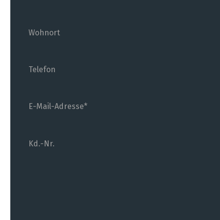
Wohnort
Telefon
E-Mail-Adresse
Kd.-Nr.
(wenn bekannt)
Das Formular kann abgeschickt werden, wenn
alle mit * markierten Felder ausgefüllt sind.