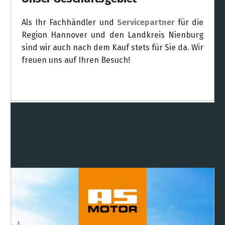
Besuchen Sie unsere Fachgeschäfte und
entdecken Sie unser umfangreiches Sortiment
in den Deterding Fachmärkten in
Garbsen
,
Nienburg
und
Pennigsehl
.
Weitere Infos