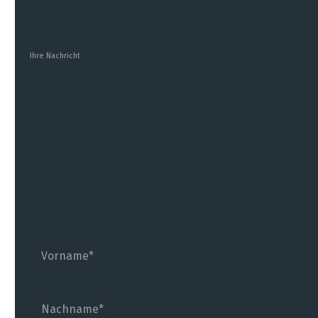
bitte unsere
Datenschutz-Erklärung
.
Ihre Nachricht
Vorname
Nachname