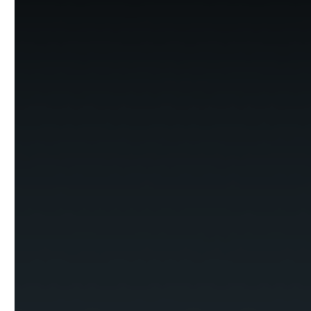
Pflanzenschutzmitteln zu verzichten. Sie entfernen
Unkraut und Wildwuchs auch dort, wo schweres Gerät
nicht einsetzbar ist. So reinigen die
Wildkrautentferner perfekt entlang von
Bordsteinkanten und Mauern, aus Fugen und
zwischen Steinen. Ebenso mühelos sorgen die Geräte
für Sauberkeit auf Parkplätzen und Terrassen mit
Rasengitter- oder Pflastersteinen. Dabei lässt sich die
Arbeitsgeschwindigkeit an den Untergrund bzw. die
Bodenbegebenheiten anpassen. Aufgrund ihrer rein
mechanischen Arbeitsweise sind die Geräte überall
einsetzbar, auch in umweltsensiblen Bereichen.