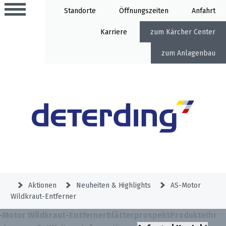
Standorte
Öffnung
Anfahrt
Karriere
Kärcher Center
Anlagenbau
Aktionen
Beratungstermine
Sortiment
Aktuelles
Gartentechnik
Service
&
Aktionen
Neuheiten & Highlights
AS-Motor
Angebote
Wildkraut-Entferner
Motorgeräte
&
Beratungstermine
Schlosserei
-Motor Wildkraut-Entferner
Blätterprospekt
Produkte
Ihr
Aktionen
Aktionen
Mähroboter