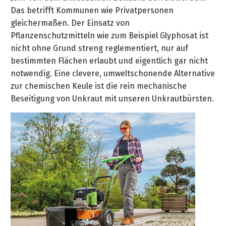
gräpel
Kataloge
Honda
FAQ
Stationäre
in
STIHL
Das betrifft Kommunen wie Privatpersonen
Sonderbestellung
Betriebsstoffe
Reinigungstechnik
&
Fahrrad-
Aktionsmodelle
/
Hol-
Maschinen
der
Mähroboter
gleichermaßen. Der Einsatz von
Sonnenliegen
Prospekte
Zubehör
Häufige
&
Schlosserei
Geschenkverpackung
Pflanzenschutzmitteln wie zum Beispiel Glyphosat ist
Forstkleidung
/
deterding
Fragen
Benzin-
Bringdienst
nicht ohne Grund streng reglementiert, nur auf
/
Relaxsessel
+
Fahrrad-
Trennschleifer
...
Bestickungen
bestimmten Flächen erlaubt und eigentlich gar nicht
Schnittschutz
gräpel
Bekleidung
Kataloge
Unser
in
Strandkörbe
notwendig. Eine clevere, umweltschonende Alternative
Anlagenbau
&
Drucklufttechnik
Liefergebiet
der
Lose
Fanartikel
zur chemischen Keule ist die rein mechanische
Sicherheit
Prospekte
Logistik
Eisenwaren
Sonnenschirme
Beseitigung von Unkraut mit unseren Unkrautbürsten.
Schweißtechnik
Sortiment
Service
Videos
...
Wasserschlauch
Biohort
Technische
in
meterweise
Unsere
Sortiment
Termine
Gase
der
Deko-
Marken
Schlüsseldienst
Verwaltung
Artikel
Unsere
Ansprechpartner
Verbrauchsmaterial
Ansprechpartner
Marken
Stahl-
Geschäftsführung
Sortiment
Kundenkarte
Werkstatteinrichtung
Zuschnitte
Videos
Ansprechpartner
"Grill
Unsere
Arbeitsschutz
Club"
Batterierücknahme
Kataloge
Marken
Kataloge