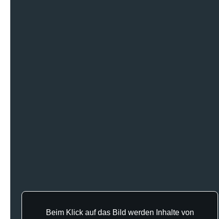
ermöglichen sicheres Arbeiten mit geringer
Steinschlaggefahr und Staubentwicklung. Die einzeln
höhenverstellbaren Räder ermöglichen die Neigung
der Bürste, dadurch wird die Unkrautentfernung auch
in tiefer liegenden Randbereichen möglich. Die Akku-
Variante arbeitet erheblich leiser, ohne Abgase und
mit deutlich weniger Vibrationen. Ideal für
Dienstleister in lärmempfindlichen Bereichen.