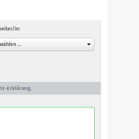
eiter/in:
tz-Erklärung
.