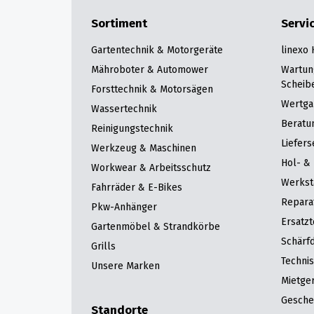
Sortiment
Servi
Gartentechnik & Motorgeräte
linexo
Mähroboter & Automower
Wartun
Scheib
Forsttechnik & Motorsägen
Wertga
Wassertechnik
Beratu
Reinigungstechnik
Liefers
Werkzeug & Maschinen
Hol- & 
Workwear & Arbeitsschutz
Werkst
Fahrräder & E-Bikes
Repara
Pkw-Anhänger
Ersatzt
Gartenmöbel & Strandkörbe
Schärfd
Grills
Techni
Unsere Marken
Mietge
Gesche
Standorte