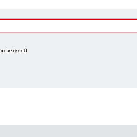
nn alle mit * markierten Felder ausgefüllt sind.
nn bekannt)