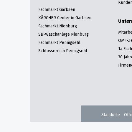
Kunden
Fachmarkt Garbsen
KÄRCHER Center in Garbsen
Unte
Fachmarkt Nienburg
Mitarbe
SB-Waschanlage Nienburg
QMF-Zer
Fachmarkt Pennigsehl
1a Fac
Schlosserei in Pennigsehl
30 Jah
Firmen
Standorte
Öff