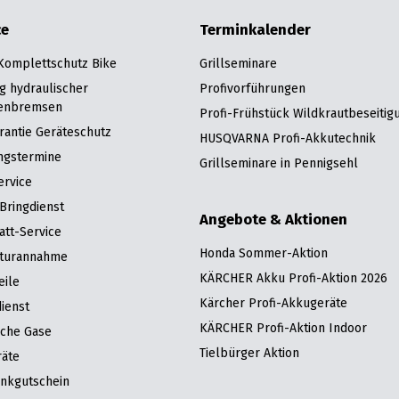
ce
Terminkalender
 Komplettschutz Bike
Grillseminare
g hydraulischer
Profivorführungen
enbremsen
Profi-Frühstück Wildkrautbeseitig
rantie Geräteschutz
HUSQVARNA Profi-Akkutechnik
ngstermine
Grillseminare in Pennigsehl
ervice
Bringdienst
Angebote & Aktionen
att-Service
Honda Sommer-Aktion
turannahme
KÄRCHER Akku Profi-Aktion 2026
eile
Kärcher Profi-Akkugeräte
ienst
KÄRCHER Profi-Aktion Indoor
sche Gase
Tielbürger Aktion
räte
nkgutschein