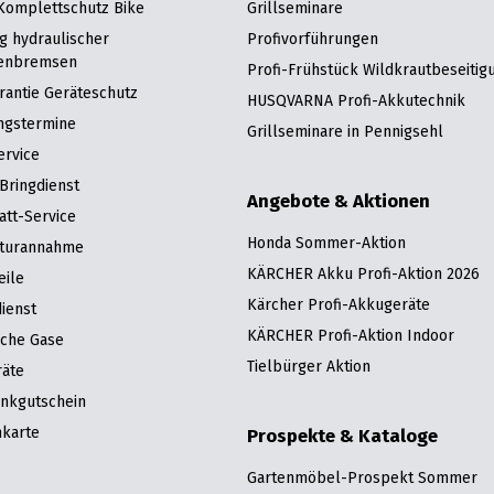
 Komplettschutz Bike
Grillseminare
g hydraulischer
Profivorführungen
enbremsen
Profi-Frühstück Wildkrautbeseitig
rantie Geräteschutz
HUSQVARNA Profi-Akkutechnik
ngstermine
Grillseminare in Pennigsehl
ervice
Bringdienst
Angebote & Aktionen
att-Service
Honda Sommer-Aktion
turannahme
KÄRCHER Akku Profi-Aktion 2026
eile
Kärcher Profi-Akkugeräte
ienst
KÄRCHER Profi-Aktion Indoor
sche Gase
Tielbürger Aktion
räte
nkgutschein
karte
Prospekte & Kataloge
Gartenmöbel-Prospekt Sommer