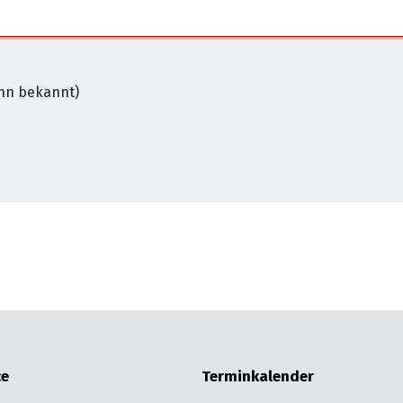
nn alle mit * markierten Felder ausgefüllt sind.
nn bekannt)
ce
Terminkalender