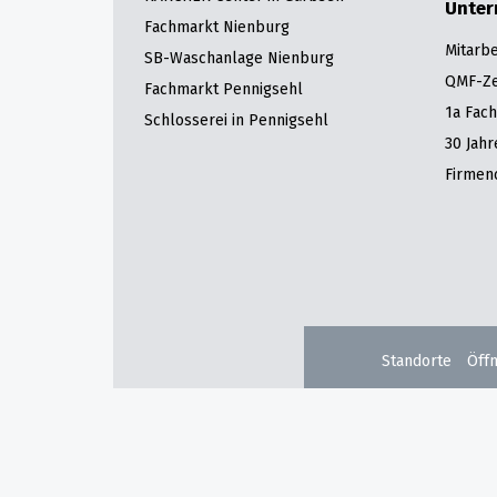
Unte
Fachmarkt Nienburg
Mitarbe
SB-Waschanlage Nienburg
QMF-Zer
Fachmarkt Pennigsehl
1a Fac
Schlosserei in Pennigsehl
30 Jah
Firmen
Standorte
Öff