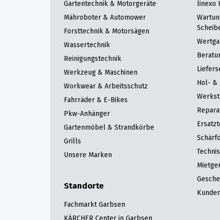
Gartentechnik & Motorgeräte
linexo
Mähroboter & Automower
Wartun
Scheib
Forsttechnik & Motorsägen
Wertga
Wassertechnik
Beratu
Reinigungstechnik
Liefers
Werkzeug & Maschinen
Hol- & 
Workwear & Arbeitsschutz
Werkst
Fahrräder & E-Bikes
Repara
Pkw-Anhänger
Ersatzt
Gartenmöbel & Strandkörbe
Schärfd
Grills
Techni
Unsere Marken
Mietge
Gesche
Standorte
Kunden
Fachmarkt Garbsen
KÄRCHER Center in Garbsen