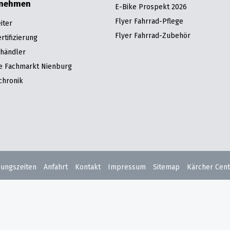
rnehmen
E-Bike Prospekt 2026
Flyer Fahrrad-Pflege
iter
Flyer Fahrrad-Zubehör
tifizierung
hhändler
re Fachmarkt Nienburg
chronik
nungszeiten
Anfahrt
Kontakt
Impressum
Sitemap
Kärcher Cent