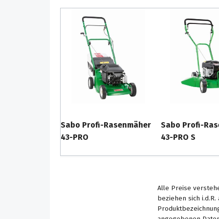
Der Frontschutz an der vorderen Gehäusek
bei Aufprall gegen Mauerecken, an Bordste
Sabo Profi-Rasenmäher
Sabo Profi-Ra
43-PRO
43-PRO S
Alle Preise versteh
beziehen sich i.d.R
Produktbezeichnung
angegebenen Daten 