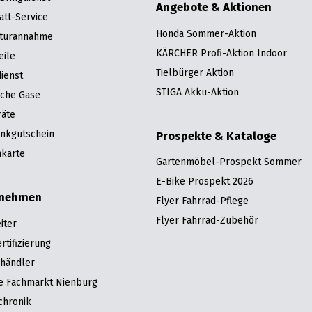
Angebote & Aktionen
att-Service
Honda Sommer-Aktion
turannahme
KÄRCHER Profi-Aktion Indoor
eile
Tielbürger Aktion
ienst
STIGA Akku-Aktion
sche Gase
räte
nkgutschein
Prospekte & Kataloge
karte
Gartenmöbel-Prospekt Sommer
E-Bike Prospekt 2026
rnehmen
Flyer Fahrrad-Pflege
Flyer Fahrrad-Zubehör
iter
tifizierung
hhändler
re Fachmarkt Nienburg
chronik