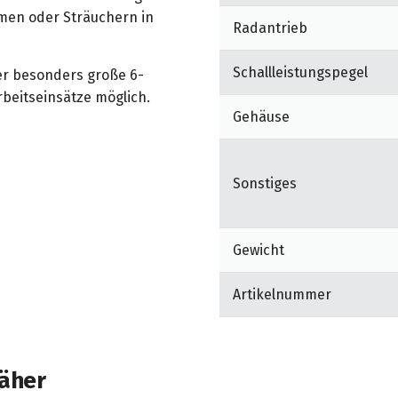
umen oder Sträuchern in
Radantrieb
Schallleistungspegel
er besonders große 6-
beitseinsätze möglich.
Gehäuse
otor kann das Messer zu-
Sonstiges
timalen Transport des
außen mit zusätzlichen
Gewicht
Artikelnummer
rofimäher mit Heckauswurf
 sorgen für gute Traktion.
äher