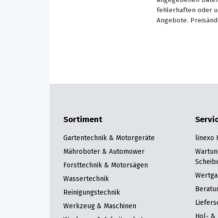
fehlerhaften oder 
Angebote. Preisänd
Sortiment
Servi
Gartentechnik & Motorgeräte
linexo
Mähroboter & Automower
Wartun
Scheib
Forsttechnik & Motorsägen
Wertga
Wassertechnik
Beratu
Reinigungstechnik
Liefers
Werkzeug & Maschinen
Hol- & 