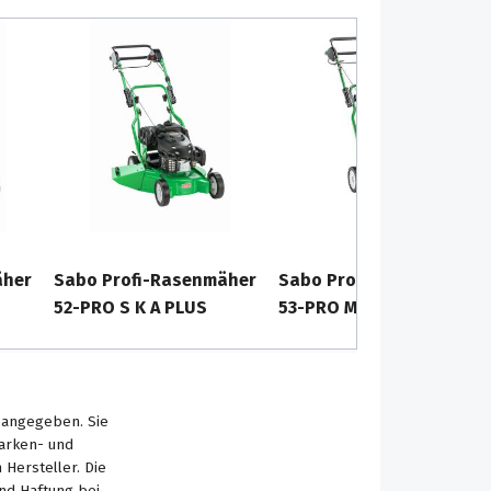
äher
Sabo Profi-Rasenmäher
Sabo Profi-Mulchmäher
52-PRO S K A PLUS
53-PRO M VARIO Yamaha
s angegeben. Sie
Marken- und
Hersteller. Die
nd Haftung bei