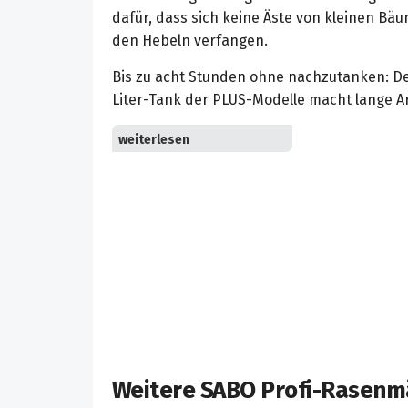
dafür, dass sich keine Äste von kleinen Bä
den Hebeln verfangen.
Bis zu acht Stunden ohne nachzutanken: D
Liter-Tank der PLUS-Modelle macht lange Ar
Extra: BBC Messerbremse, bei laufendem M
und abgeschaltet werden.
Die TurboStar™-Technik sorgt für einen op
Schnittgutes in den Fangsack.
Das hochwertige Alu-Chassis ist innen wie 
Stahlblechen gepanzert.
Für das Mähen in hohem Gras ist für die P
als Zubehör ein Prallschutz erhältlich.
Große, breite Räder schonen den Rasen und
Weitere SABO Profi-Rasenm