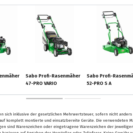
ante schützt das Gehäuse
inkanten usw.
senmäher
Sabo Profi-Rasenmäher
Sabo Profi-Rasenm
47-PRO VARIO
52-PRO S A
en sich inklusive der gesetzlichen Mehrwertsteuer, sofern nicht ander
. auf komplett montierte und einsatzbereite Geräte. Die verwendeten 
en sind Warenzeichen oder eingetragene Warenzeichen der jeweiligen 
basieren auf Angaben der Hersteller oder Zulieferer. Keine Gewähr u