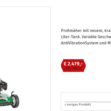
Profimäher mit neuem, kr
Liter-Tank. Variable Geschw
AntiVibrationSystem und 
€ 2.479,-
inkl. MwSt.
< voriges Produkt