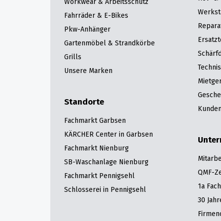
Workwear & Arbeitsschutz
Werkst
Fahrräder & E-Bikes
Repara
Pkw-Anhänger
Ersatzt
Gartenmöbel & Strandkörbe
Schärfd
Grills
Techni
Unsere Marken
Mietge
Gesche
Standorte
Kunden
Fachmarkt Garbsen
KÄRCHER Center in Garbsen
Unte
Fachmarkt Nienburg
Mitarbe
SB-Waschanlage Nienburg
QMF-Zer
Fachmarkt Pennigsehl
1a Fac
Schlosserei in Pennigsehl
30 Jah
Firmen