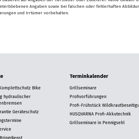
unterbliebenen Angaben sowie bei falschen oder fehlerhaften Abbildu
erungen und Irrtümer vorbehalten.
ce
Terminkalender
 Komplettschutz Bike
Grillseminare
g hydraulischer
Profivorführungen
enbremsen
Profi-Frühstück Wildkrautbeseitig
rantie Geräteschutz
HUSQVARNA Profi-Akkutechnik
ngstermine
Grillseminare in Pennigsehl
ervice
Bringdienst