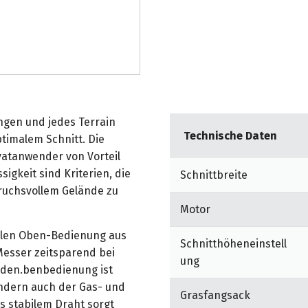
ngen und jedes Terrain
Technische Daten
ptimalem Schnitt. Die
vatanwender von Vorteil
sigkeit sind Kriterien, die
Schnittbreite
ruchsvollem Gelände zu
Motor
bilen Oben-Bedienung aus
Schnitthöheneinstell
esser zeitsparend bei
ung
rden.benbedienung ist
ondern auch der Gas- und
Grasfangsack
s stabilem Draht sorgt