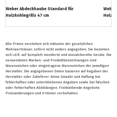
&
&
Handwerkzeuge
WEBER
Ansprechpartner
Prospekte
Weber Abdeckhaube Standard für
Weber 
Prospekte
Grills
Holzkohlegrills 47 cm
Holzko
Unsere
und
Kataloge
Marken
Grill-
&
Zubehör
Prospekte
Ansprechpartner
Alle Preise verstehen sich inklusive der gesetzlichen
Kataloge
Mehrwertsteuer, sofern nicht anders angegeben. Sie beziehen
sich i.d.R. auf komplett montierte und einsatzbereite Geräte. Die
&
verwendeten Marken- und Produktbezeichnungen sind
Prospekte
Warenzeichen oder eingetragene Warenzeichen der jeweiligen
Hersteller. Die angegebenen Daten basieren auf Angaben der
Videos
Hersteller oder Zulieferer. Keine Gewähr und Haftung bei
fehlerhaften oder unterbliebenen Angaben sowie bei falschen
oder fehlerhaften Abbildungen. Freibleibende Angebote.
Preisänderungen und Irrtümer vorbehalten.