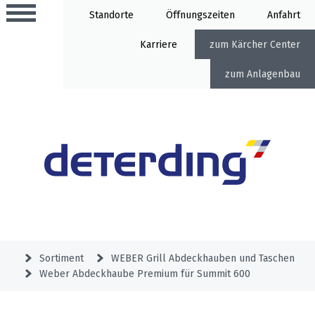
Standorte
Öffnung
Anfahrt
Karriere
Kärcher Center
Anlagenbau
Aktionen
Beratungstermine
Sortiment
Aktuelles
Gartentechnik
Service
&
Sortiment
WEBER Grill Abdeck­hauben und Taschen
Angebote
Weber Abdeckhaube Premium für Summit 600
Motorgeräte
&
Beratungstermine
Schlosserei
Aktionen
Aktionen
Mähroboter