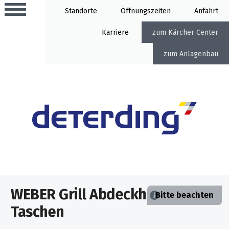
Standorte
Öffnung
Anfahrt
Karriere
Kärcher Center
Anlagenbau
Aktionen
Beratungstermine
Sortiment
Aktuelles
Gartentechnik
Service
&
WEBER Grill Abdeck­hauben und
Angebote
Bitte beachten
Motorgeräte
&
Taschen
Beratungstermine
Schlosserei
Aktionen
Aktionen
Mähroboter