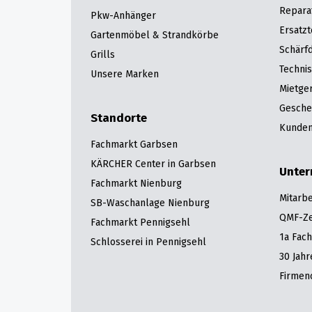
Repara
Pkw-Anhänger
Ersatzt
Gartenmöbel & Strandkörbe
Schärfd
Grills
Techni
Unsere Marken
Mietge
Gesche
Standorte
Kunden
Fachmarkt Garbsen
KÄRCHER Center in Garbsen
Unte
Fachmarkt Nienburg
Mitarbe
SB-Waschanlage Nienburg
QMF-Zer
Fachmarkt Pennigsehl
1a Fac
Schlosserei in Pennigsehl
30 Jah
Firmen