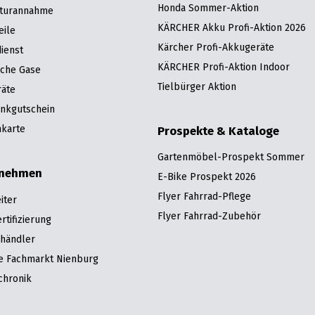
Honda Sommer-Aktion
turannahme
KÄRCHER Akku Profi-Aktion 2026
eile
Kärcher Profi-Akkugeräte
ienst
KÄRCHER Profi-Aktion Indoor
sche Gase
Tielbürger Aktion
räte
nkgutschein
karte
Prospekte & Kataloge
Gartenmöbel-Prospekt Sommer
rnehmen
E-Bike Prospekt 2026
Flyer Fahrrad-Pflege
iter
Flyer Fahrrad-Zubehör
tifizierung
hhändler
re Fachmarkt Nienburg
chronik