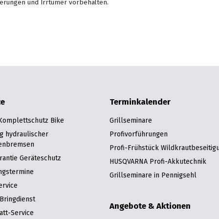
erungen und Irrtümer vorbehalten.
ce
Terminkalender
 Komplettschutz Bike
Grillseminare
g hydraulischer
Profivorführungen
enbremsen
Profi-Frühstück Wildkrautbeseitig
rantie Geräteschutz
HUSQVARNA Profi-Akkutechnik
ngstermine
Grillseminare in Pennigsehl
ervice
Bringdienst
Angebote & Aktionen
att-Service