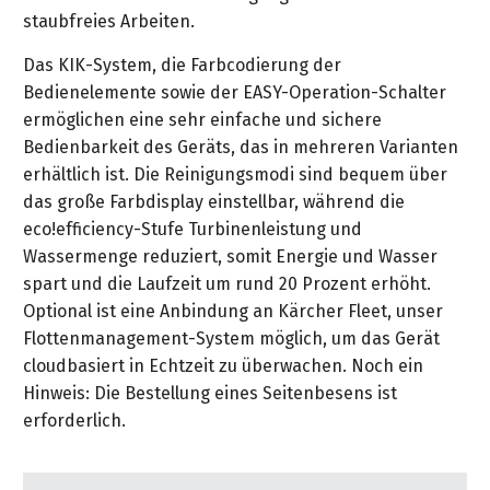
&
&
staubfreies Arbeiten.
Handwerkzeuge
WEBER
Ansprechpartner
Prospekte
Prospekte
Grills
Das KIK-System, die Farbcodierung der
Unsere
und
Kataloge
Bedienelemente sowie der EASY-Operation-Schalter
Marken
Grill-
&
ermöglichen eine sehr einfache und sichere
Zubehör
Prospekte
Bedienbarkeit des Geräts, das in mehreren Varianten
Ansprechpartner
erhältlich ist. Die Reinigungsmodi sind bequem über
das große Farbdisplay einstellbar, während die
Kataloge
eco!efficiency-Stufe Turbinenleistung und
&
Wassermenge reduziert, somit Energie und Wasser
Prospekte
spart und die Laufzeit um rund 20 Prozent erhöht.
Videos
Optional ist eine Anbindung an Kärcher Fleet, unser
Flottenmanagement-System möglich, um das Gerät
cloudbasiert in Echtzeit zu überwachen. Noch ein
Hinweis: Die Bestellung eines Seitenbesens ist
erforderlich.