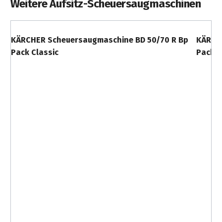
Weitere Aufsitz-Scheuersaugmaschinen
KÄRCHER Scheuersaugmaschine BD 50/70 R Bp
KÄRCH
Pack Classic
Pack C