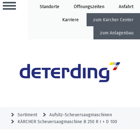
Standorte
Öffnung
Anfahrt
Karriere
Kärcher Center
Anlagenbau
Aktionen
Beratungstermine
Sortiment
Aktuelles
Gartentechnik
Service
&
Sortiment
Aufsitz-Scheuersaugmaschinen
Angebote
KÄRCHER Scheuersaugmaschine B 250 R I + D 100
Motorgeräte
&
Beratungstermine
Schlosserei
Aktionen
Aktionen
Mähroboter