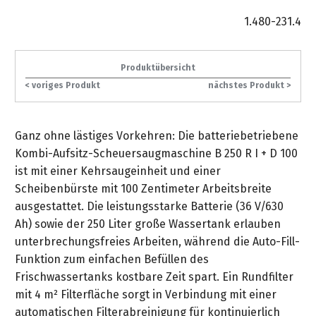
gräpel
Kataloge
-
FAQ
Stationäre
in
STIHL
Sonderbestellung
Betriebsstoffe
1.480-231.4
Reinigungstechnik
&
Fahrrad-
exklusive
/
Hol-
Maschinen
der
Mähroboter
Sonnenliegen
Prospekte
Zubehör
Sondermodelle
Häufige
&
Schlosserei
Geschenkverpackung
Forstkleidung
/
deterding
Fragen
Benzin-
Bringdienst
/
Relaxsessel
Produktübersicht
+
Fahrrad-
Trennschleifer
...
Bestickungen
Schnittschutz
< voriges Produkt
nächstes Produkt >
gräpel
Bekleidung
Kataloge
Unser
in
Strandkörbe
Anlagenbau
&
Drucklufttechnik
Liefergebiet
der
Lose
Fanartikel
Sicherheit
Prospekte
Logistik
Eisenwaren
Sonnenschirme
Ganz ohne lästiges Vorkehren: Die batteriebetriebene
Schweißtechnik
Sortiment
Kombi-Aufsitz-Scheuersaugmaschine B 250 R I + D 100
Service
Videos
...
Wasserschlauch
Biohort
ist mit einer Kehrsaugeinheit und einer
Technische
in
meterweise
Unsere
Scheibenbürste mit 100 Zentimeter Arbeitsbreite
Sortiment
Termine
Gase
der
Deko-
Marken
ausgestattet. Die leistungsstarke Batterie (36 V/630
Schlüsseldienst
Verwaltung
Artikel
Ah) sowie der 250 Liter große Wassertank erlauben
Unsere
Ansprechpartner
Verbrauchsmaterial
Ansprechpartner
unterbrechungsfreies Arbeiten, während die Auto-Fill-
Marken
Stahl-
Geschäftsführung
Sortiment
Funktion zum einfachen Befüllen des
Kundenkarte
Werkstatteinrichtung
Zuschnitte
Videos
Frischwassertanks kostbare Zeit spart. Ein Rundfilter
Ansprechpartner
"Grill
Unsere
mit 4 m² Filterfläche sorgt in Verbindung mit einer
Arbeitsschutz
Club"
Batterierücknahme
Kataloge
Marken
Kataloge
automatischen Filterabreinigung für kontinuierlich