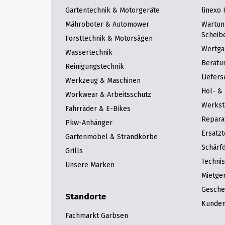
Gartentechnik & Motorgeräte
linexo
Mähroboter & Automower
Wartun
Scheib
Forsttechnik & Motorsägen
Wertga
Wassertechnik
Beratu
Reinigungstechnik
Liefers
Werkzeug & Maschinen
Hol- & 
Workwear & Arbeitsschutz
Werkst
Fahrräder & E-Bikes
Repara
Pkw-Anhänger
Ersatzt
Gartenmöbel & Strandkörbe
Schärfd
Grills
Techni
Unsere Marken
Mietge
Gesche
Standorte
Kunden
Fachmarkt Garbsen