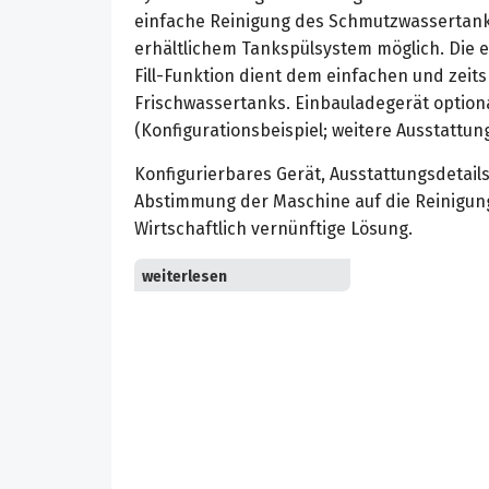
einfache Reinigung des Schmutzwassertanks
erhältlichem Tankspülsystem möglich. Die e
Fill-Funktion dient dem einfachen und zeit
Frischwassertanks. Einbauladegerät optional
(Konfigurationsbeispiel; weitere Ausstattung
Konfigurierbares Gerät, Ausstattungsdetails
Abstimmung der Maschine auf die Reinigun
Wirtschaftlich vernünftige Lösung.
KIK-System für höhere Sicherheit vor fals
Senkung der Servicekosten. Optimale Anpass
Reinigungsaufgaben, ohne den Anwender z
eco!efficiency-Stufe mit reduziertem Stro
Laufzeit pro Batterieladung. Noch leiser und
geräuschsensible Bereiche (Day-Time-Clean
etc.). 4 Batterietypen zur Auswahl: wartungs
wartungsarm mit 36 V/180 Ah, wartungsfrei 