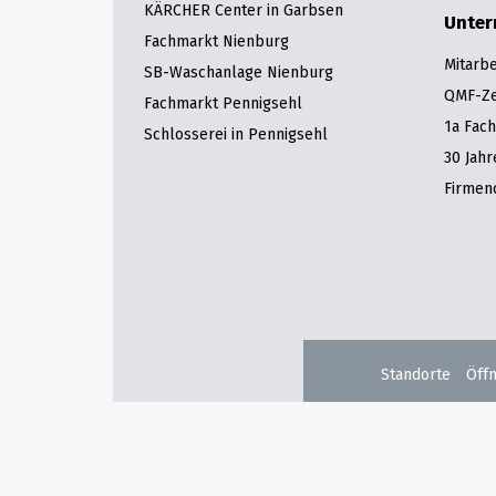
KÄRCHER Center in Garbsen
Unte
Fachmarkt Nienburg
Mitarbe
SB-Waschanlage Nienburg
QMF-Zer
Fachmarkt Pennigsehl
1a Fac
Schlosserei in Pennigsehl
30 Jah
Firmen
Standorte
Öff