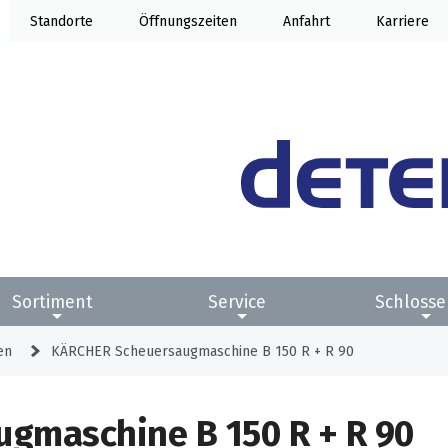
Standorte
Öffnung
Anfahrt
Karriere
Sortiment
Service
Schlosse
en
KÄRCHER Scheuersaugmaschine B 150 R + R 90
gmaschine B 150 R + R 90