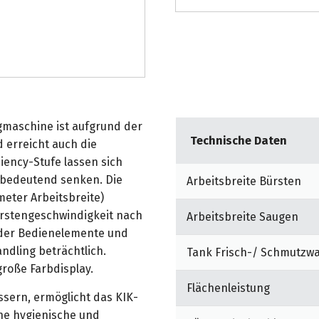
gmaschine ist aufgrund der
Technische Daten
 erreicht auch die
iency-Stufe lassen sich
 bedeutend senken. Die
Arbeitsbreite Bürsten
meter Arbeitsbreite)
ürstengeschwindigkeit nach
Arbeitsbreite Saugen
 der Bedienelemente und
ndling beträchtlich.
Tank Frisch-/ Schmutzw
große Farbdisplay.
Flächenleistung
sern, ermöglicht das KIK-
ne hygienische und