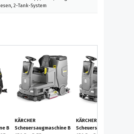
besen, 2-Tank-System
KÄRCHER
KÄRCHER
ne B
Scheuersaugmaschine B
Scheuersaugmaschine B