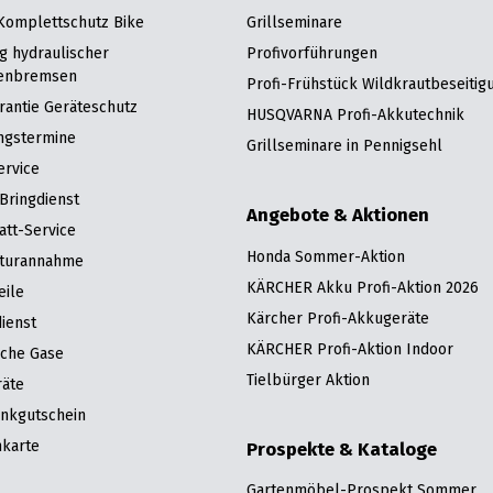
 Komplettschutz Bike
Grillseminare
g hydraulischer
Profivorführungen
enbremsen
Profi-Frühstück Wildkrautbeseitig
rantie Geräteschutz
HUSQVARNA Profi-Akkutechnik
ngstermine
Grillseminare in Pennigsehl
ervice
Bringdienst
Angebote & Aktionen
att-Service
Honda Sommer-Aktion
turannahme
KÄRCHER Akku Profi-Aktion 2026
eile
Kärcher Profi-Akkugeräte
ienst
KÄRCHER Profi-Aktion Indoor
sche Gase
Tielbürger Aktion
räte
nkgutschein
karte
Prospekte & Kataloge
Gartenmöbel-Prospekt Sommer