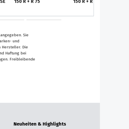
OSE
150 R + R 75
150 R + R 75
s angegeben. Sie
Marken- und
Hersteller. Die
nd Haftung bei
ngen. Freibleibende
Neuheiten & Highlights