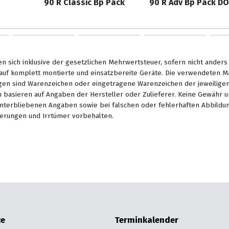
90 R Classic Bp Pack
90 R Adv Bp Pack D
en sich inklusive der gesetzlichen Mehrwertsteuer, sofern nicht ander
. auf komplett montierte und einsatzbereite Geräte. Die verwendeten 
en sind Warenzeichen oder eingetragene Warenzeichen der jeweiligen 
basieren auf Angaben der Hersteller oder Zulieferer. Keine Gewähr u
unterbliebenen Angaben sowie bei falschen oder fehlerhaften Abbildu
erungen und Irrtümer vorbehalten.
ce
Terminkalender