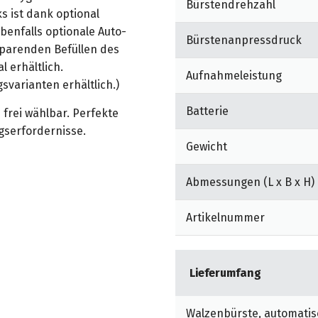
Bürstendrehzahl
 ist dank optional
benfalls optionale Auto-
Bürstenanpressdruck
sparenden Befüllen des
 erhältlich.
Aufnahmeleistung
svarianten erhältlich.)
Batterie
 frei wählbar. Perfekte
gserfordernisse.
Gewicht
cher Bedienung und
Abmessungen (L x B x H)
ung auf die individuellen
u überfordern.
Artikelnummer
mverbrauch, 40% längere
 damit ideal für
Lieferumfang
ing, Krankenhaus, Hotel
frei mit 36 V/180 Ah,
mit 36 V/240 Ah,
Walzenbürste, automatis