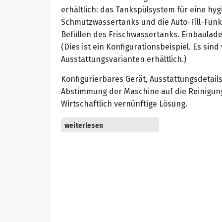
erhältlich: das Tankspülsystem für eine hy
Schmutzwassertanks und die Auto-Fill-Fun
Befüllen des Frischwassertanks. Einbauladeg
(Dies ist ein Konfigurationsbeispiel. Es sin
Ausstattungsvarianten erhältlich.)
Konfigurierbares Gerät, Ausstattungsdetails
Abstimmung der Maschine auf die Reinigun
Wirtschaftlich vernünftige Lösung.
KIK-System für höhere Sicherheit vor fals
Senkung der Servicekosten. Optimale Anpass
Reinigungsaufgaben, ohne den Anwender z
eco!efficiency-Stufe mit reduziertem Stro
Laufzeit pro Batterieladung. Noch leiser und
geräuschsensible Bereiche (Day-Time-Clean
etc.). 4 Batterietypen zur Auswahl: wartungs
wartungsarm mit 36 V/180 Ah, wartungsfrei 