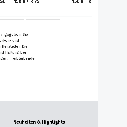
OSE
150 R + R 75
150 R + R 75
s angegeben. Sie
Marken- und
Hersteller. Die
nd Haftung bei
ngen. Freibleibende
Neuheiten & Highlights