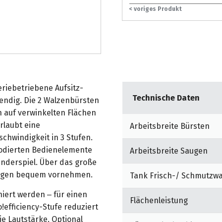
< voriges Produkt
eriebetriebene Aufsitz-
Technische Daten
endig. Die 2 Walzenbürsten
h auf verwinkelten Flächen
rlaubt eine
Arbeitsbreite Bürsten
chwindigkeit in 3 Stufen.
codierten Bedienelemente
Arbeitsbreite Saugen
nderspiel. Über das große
lungen bequem vornehmen.
Tank Frisch-/ Schmutzw
iert werden – für einen
Flächenleistung
!efficiency-Stufe reduziert
e Lautstärke. Optional