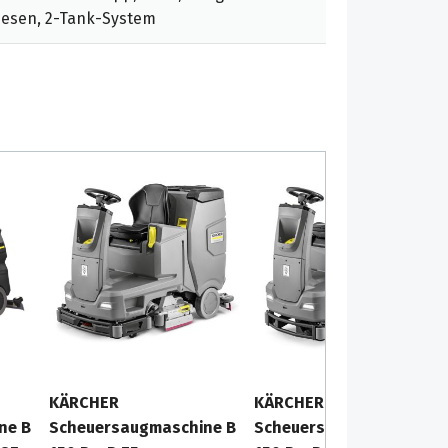
besen, 2-Tank-System
KÄRCHER
KÄRCHER
ne B
Scheuersaugmaschine B
Scheuersaugmaschine B