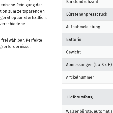
Bürstendrehzahl
gienische Reinigung des
ktion zum zeitsparenden
Bürstenanpressdruck
erät optional erhältlich.
d verschiedene
Aufnahmeleistung
Batterie
 frei wählbar. Perfekte
gserfordernisse.
Gewicht
cher Bedienung und
Abmessungen (L x B x H)
ung auf die individuellen
u überfordern.
Artikelnummer
mverbrauch, 40% längere
 damit ideal für
Lieferumfang
ing, Krankenhaus, Hotel
frei mit 36 V/180 Ah,
mit 36 V/240 Ah,
Walzenbürste, automatis