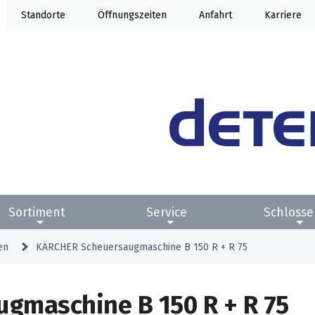
Standorte
Öffnung
Anfahrt
Karriere
Sortiment
Service
Schlosse
en
KÄRCHER Scheuersaugmaschine B 150 R + R 75
gmaschine B 150 R + R 75