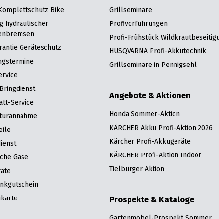
 Komplettschutz Bike
Grillseminare
g hydraulischer
Profivorführungen
enbremsen
Profi-Frühstück Wildkrautbeseitig
rantie Geräteschutz
HUSQVARNA Profi-Akkutechnik
ngstermine
Grillseminare in Pennigsehl
ervice
Bringdienst
Angebote & Aktionen
att-Service
Honda Sommer-Aktion
turannahme
KÄRCHER Akku Profi-Aktion 2026
eile
Kärcher Profi-Akkugeräte
ienst
KÄRCHER Profi-Aktion Indoor
sche Gase
Tielbürger Aktion
räte
nkgutschein
karte
Prospekte & Kataloge
Gartenmöbel-Prospekt Sommer