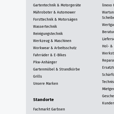
Gartentechnik & Motorgeräte
linexo
Mähroboter & Automower
Wartun
Scheib
Forsttechnik & Motorsägen
Wertga
Wassertechnik
Beratu
Reinigungstechnik
Liefers
Werkzeug & Maschinen
Hol- & 
Workwear & Arbeitsschutz
Werkst
Fahrräder & E-Bikes
Repara
Pkw-Anhänger
Ersatzt
Gartenmöbel & Strandkörbe
Schärfd
Grills
Techni
Unsere Marken
Mietge
Gesche
Standorte
Kunden
Fachmarkt Garbsen