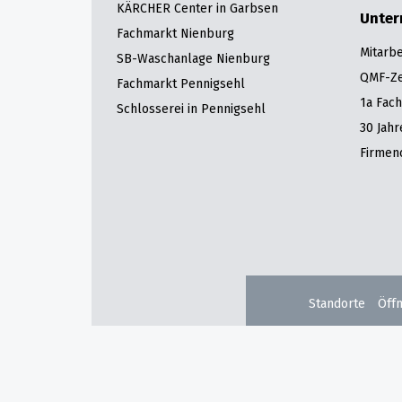
KÄRCHER Center in Garbsen
Unte
Fachmarkt Nienburg
Mitarbe
SB-Waschanlage Nienburg
QMF-Zer
Fachmarkt Pennigsehl
1a Fac
Schlosserei in Pennigsehl
30 Jah
Firmen
Standorte
Öff