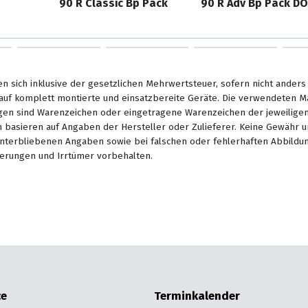
90 R Classic Bp Pack
90 R Adv Bp Pack D
en sich inklusive der gesetzlichen Mehrwertsteuer, sofern nicht ander
. auf komplett montierte und einsatzbereite Geräte. Die verwendeten 
en sind Warenzeichen oder eingetragene Warenzeichen der jeweiligen 
basieren auf Angaben der Hersteller oder Zulieferer. Keine Gewähr u
unterbliebenen Angaben sowie bei falschen oder fehlerhaften Abbildu
erungen und Irrtümer vorbehalten.
ce
Terminkalender