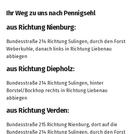
&
&
Handwerkzeuge
WEBER
Ansprechpartner
Prospekte
Ihr Weg zu uns nach Pennigsehl
Prospekte
Grills
Unsere
und
Kataloge
aus Richtung Nienburg:
Marken
Grill-
&
Zubehör
Prospekte
Bundesstraße 214 Richtung Sulingen, durch den Forst
Ansprechpartner
Weberkuhle, danach links in Richtung Liebenau
Kataloge
abbiegen
&
aus Richtung Diepholz:
Prospekte
Bundesstraße 214 Richtung Sulingen, hinter
Videos
Borstel/Bockhop rechts in Richtung Liebenau
abbiegen
aus Richtung Verden:
Bundesstraße 215 Richtung Nienburg, dort auf die
Bundesstraße 214 Richtung Sulingen, durch den Forst