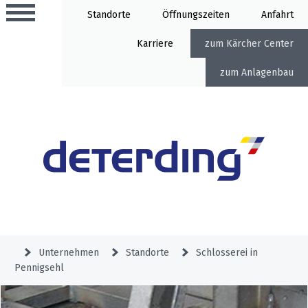
Standorte
Öffnung
Anfahrt
Karriere
Kärcher Center
Anlagenbau
Aktionen
Beratungstermine
Sortiment
Aktuelles
Gartentechnik
Service
&
Unternehmen
Standorte
Schlosserei in
Angebote
Pennigsehl
Motorgeräte
&
Beratungstermine
Schlosserei
Aktionen
Aktionen
Mähroboter