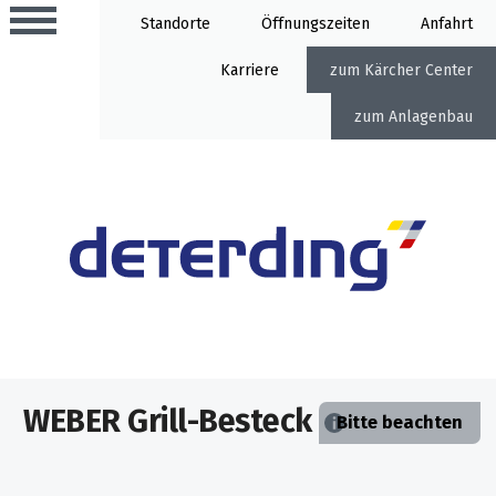
Standorte
Öffnung
Anfahrt
Karriere
Kärcher Center
Anlagenbau
Aktionen
Beratungstermine
Sortiment
Aktuelles
Gartentechnik
Service
&
WEBER Grill-Besteck
Angebote
Bitte beachten
Motorgeräte
&
Beratungstermine
Schlosserei
Aktionen
Aktionen
Mähroboter