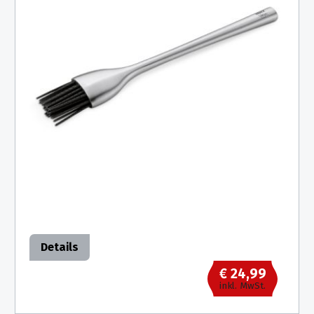
Details
€ 24,99
inkl. MwSt.