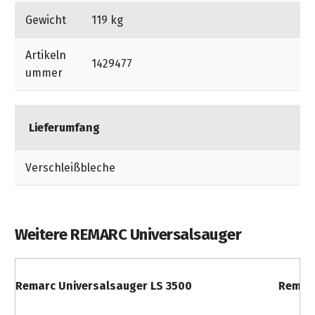
Gewicht
119 kg
Artikeln
1429477
ummer
Lieferumfang
Verschleißbleche
Weitere REMARC Universalsauger
Remarc Universalsauger LS 3500
Remarc