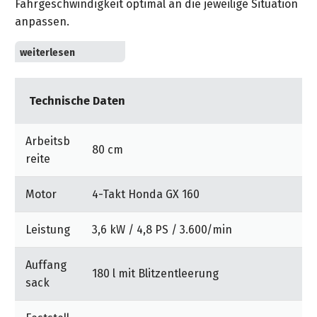
Fahrgeschwindigkeit optimal an die jeweilige Situation
&
&
Handwerkzeuge
WEBER
Ansprechpartner
anpassen.
Prospekte
Prospekte
Grills
Unsere
Kugelgelagerte Räder, Freilauflager-
und
Kataloge
Marken
Differentialausgleich, Stahlfelgen.
Grill-
&
Zubehör
Prospekte
Radbremse kann mit Bremshebel dosiert werden,
Ansprechpartner
Technische Daten
Feststellbremse mit Handbetätigung.
Kataloge
Arbeitsb
Leicht zugängliche Höhenverstellung vom
&
80 cm
reite
Führungsholm.
Prospekte
Mehrere Fangsack-Optionen.
Motor
4-Takt Honda GX 160
Videos
Leistung
3,6 kW / 4,8 PS / 3.600/min
Auffang
180 l mit Blitzentleerung
sack