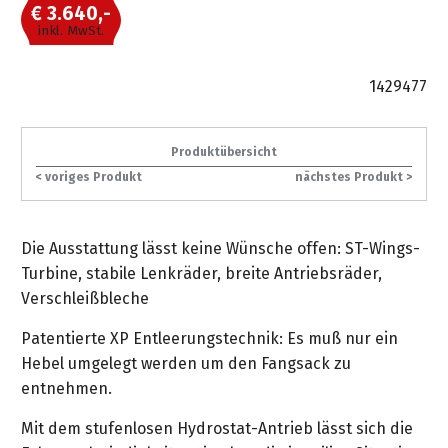
gräpel
Kataloge
Honda
FAQ
€ 3.640,-
Stationäre
in
STIHL
Sonderbestellung
Betriebsstoffe
Reinigungstechnik
inkl. MwSt.
&
Fahrrad-
Aktionsmodelle
/
Hol-
Maschinen
der
Mähroboter
Sonnenliegen
Prospekte
Zubehör
Häufige
&
Schlosserei
Geschenkverpackung
Forstkleidung
/
deterding
Fragen
1429477
Benzin-
Bringdienst
/
Relaxsessel
+
Fahrrad-
Trennschleifer
...
Bestickungen
Schnittschutz
gräpel
Bekleidung
Kataloge
Unser
in
Strandkörbe
Anlagenbau
Produktübersicht
&
Drucklufttechnik
Liefergebiet
der
Lose
Fanartikel
Sicherheit
< voriges Produkt
nächstes Produkt >
Prospekte
Logistik
Eisenwaren
Sonnenschirme
Schweißtechnik
Sortiment
Service
Videos
...
Wasserschlauch
Biohort
Die Ausstattung lässt keine Wünsche offen: ST-Wings-
Technische
in
meterweise
Unsere
Sortiment
Turbine, stabile Lenkräder, breite Antriebsräder,
Termine
Gase
der
Deko-
Marken
Verschleißbleche
Schlüsseldienst
Verwaltung
Artikel
Unsere
Ansprechpartner
Verbrauchsmaterial
Ansprechpartner
Patentierte XP Entleerungstechnik: Es muß nur ein
Marken
Stahl-
Geschäftsführung
Sortiment
Hebel umgelegt werden um den Fangsack zu
Kundenkarte
Werkstatteinrichtung
Zuschnitte
Videos
entnehmen.
Ansprechpartner
"Grill
Unsere
Arbeitsschutz
Club"
Batterierücknahme
Mit dem stufenlosen Hydrostat-Antrieb lässt sich die
Kataloge
Marken
Kataloge