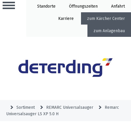
Standorte
Öffnung
Anfahrt
Karriere
Kärcher Center
Anlagenbau
Aktionen
Beratungstermine
Sortiment
Aktuelles
Gartentechnik
Service
&
Sortiment
REMARC Universalsauger
Remarc
Angebote
Universalsauger LS XP 5.0 H
Motorgeräte
&
Beratungstermine
Schlosserei
Aktionen
Aktionen
Mähroboter