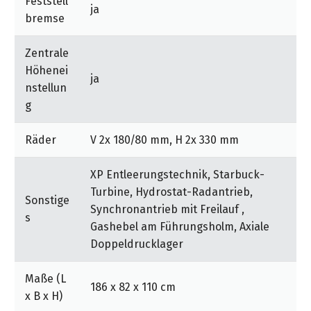
Feststell
ja
bremse
Zentrale
Höhenei
ja
nstellun
g
Räder
V 2x 180/80 mm, H 2x 330 mm
XP Entleerungstechnik, Starbuck-
Turbine, Hydrostat-Radantrieb,
Sonstige
Synchronantrieb mit Freilauf ,
s
Gashebel am Führungsholm, Axiale
Doppeldrucklager
Maße (L
186 x 82 x 110 cm
x B x H)