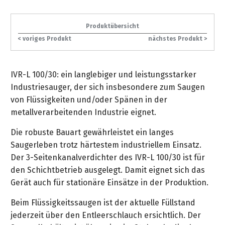
gräpel
Kataloge
-
FAQ
Stationäre
in
STIHL
Sonderbestellung
Betriebsstoffe
Reinigungstechnik
&
Fahrrad-
exklusive
/
Hol-
Maschinen
der
Mähroboter
Sonnenliegen
Produktübersicht
Prospekte
Zubehör
Sondermodelle
Häufige
&
Schlosserei
Geschenkverpackung
Forstkleidung
/
deterding
< voriges Produkt
nächstes Produkt >
Fragen
Benzin-
Bringdienst
/
Relaxsessel
+
Fahrrad-
Trennschleifer
...
Bestickungen
Schnittschutz
gräpel
Bekleidung
Kataloge
Unser
in
Strandkörbe
IVR-L 100/30: ein langlebiger und leistungsstarker
Anlagenbau
&
Drucklufttechnik
Liefergebiet
der
Lose
Fanartikel
Industriesauger, der sich insbesondere zum Saugen
Sicherheit
Prospekte
Logistik
Eisenwaren
Sonnenschirme
von Flüssigkeiten und/oder Spänen in der
Schweißtechnik
Sortiment
metallverarbeitenden Industrie eignet.
Service
Videos
...
Wasserschlauch
Biohort
Technische
in
meterweise
Unsere
Die robuste Bauart gewährleistet ein langes
Sortiment
Termine
Gase
der
Deko-
Marken
Saugerleben trotz härtestem industriellem Einsatz.
Schlüsseldienst
Verwaltung
Artikel
Der 3-Seitenkanalverdichter des IVR-L 100/30 ist für
Unsere
Ansprechpartner
Verbrauchsmaterial
Ansprechpartner
den Schichtbetrieb ausgelegt. Damit eignet sich das
Marken
Stahl-
Geschäftsführung
Sortiment
Gerät auch für stationäre Einsätze in der Produktion.
Kundenkarte
Werkstatteinrichtung
Zuschnitte
Videos
Ansprechpartner
"Grill
Beim Flüssigkeitssaugen ist der aktuelle Füllstand
Unsere
Arbeitsschutz
Club"
Batterierücknahme
jederzeit über den Entleerschlauch ersichtlich. Der
Kataloge
Marken
Kataloge