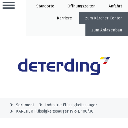
Standorte
Öffnung
Anfahrt
Karriere
Kärcher Center
Anlagenbau
Aktionen
Beratungstermine
Sortiment
Aktuelles
Gartentechnik
Service
&
Sortiment
Industrie Flüssigkeitssauger
Angebote
KÄRCHER Flüssigkeitssauger IVR-L 100/30
Motorgeräte
&
Beratungstermine
Schlosserei
Aktionen
Aktionen
Mähroboter