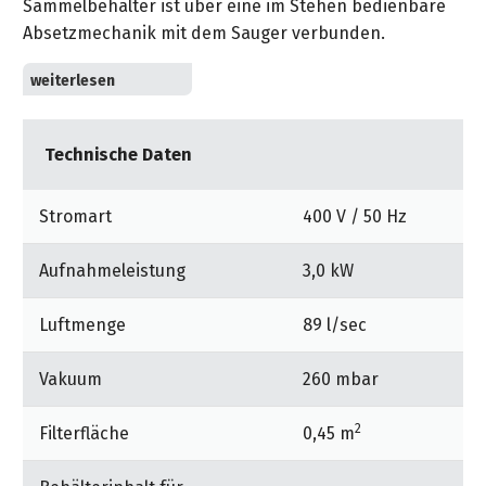
Sammelbehälter ist über eine im Stehen bedienbare
&
&
Handwerkzeuge
WEBER
Ansprechpartner
Absetzmechanik mit dem Sauger verbunden.
Prospekte
Prospekte
Grills
Unsere
360°-Arbeitsradius: Rundum sauber arbeiten dank
und
Kataloge
Marken
drehbarem Schlauchanschluss am Saugkopf. Kein
Grill-
&
Verknoten des Saugschlauchs.
Zubehör
Prospekte
Ansprechpartner
Technische Daten
für die metallverarbeitende Industrie
Kataloge
Stromart
400 V / 50 Hz
für lange Arbeitszyklen im Mehrschicht-Betrieb
&
Prospekte
Aufnahmeleistung
3,0 kW
Videos
Luftmenge
89 l/sec
Vakuum
260 mbar
2
Filterfläche
0,45 m