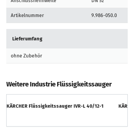
Anschlussnennweite
DN 52
zum Flüssigkeits-Saugen
Artikelnummer
9.986-050.0
zum Späne-Saugen
Lieferumfang
ohne Zubehör
Weitere Industrie Flüssigkeitssauger
KÄRCHER Flüssigkeitssauger IVR-L 40/12-1
KÄRCHE