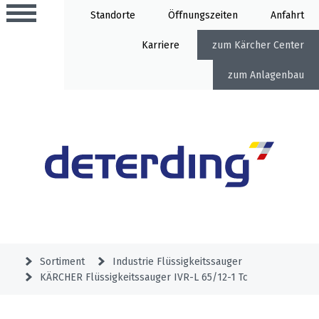
Standorte
Öffnung
Anfahrt
Karriere
Kärcher Center
Anlagenbau
Aktionen
Beratungstermine
Sortiment
Aktuelles
Gartentechnik
Service
&
Sortiment
Industrie Flüssigkeitssauger
Angebote
KÄRCHER Flüssigkeitssauger IVR-L 65/12-1 Tc
Motorgeräte
&
Beratungstermine
Schlosserei
Aktionen
Aktionen
Mähroboter