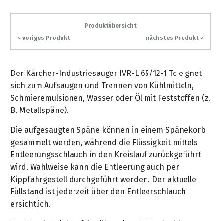
gräpel
Kataloge
Honda
FAQ
Stationäre
in
STIHL
Sonderbestellung
Betriebsstoffe
Reinigungstechnik
&
Fahrrad-
Aktionsmodelle
/
Hol-
Maschinen
der
Mähroboter
Sonnenliegen
Produktübersicht
Prospekte
Zubehör
Häufige
&
Schlosserei
Geschenkverpackung
Forstkleidung
/
deterding
< voriges Produkt
nächstes Produkt >
Fragen
Benzin-
Bringdienst
/
Relaxsessel
+
Fahrrad-
Trennschleifer
...
Bestickungen
Schnittschutz
gräpel
Bekleidung
Kataloge
Unser
in
Strandkörbe
Der Kärcher-Industriesauger IVR-L 65/12-1 Tc eignet
Anlagenbau
&
Drucklufttechnik
Liefergebiet
der
Lose
Fanartikel
sich zum Aufsaugen und Trennen von Kühlmitteln,
Sicherheit
Prospekte
Logistik
Eisenwaren
Sonnenschirme
Schmieremulsionen, Wasser oder Öl mit Feststoffen (z.
Schweißtechnik
Sortiment
B. Metallspäne).
Service
Videos
...
Wasserschlauch
Biohort
Technische
in
meterweise
Unsere
Die aufgesaugten Späne können in einem Spänekorb
Sortiment
Termine
Gase
der
Deko-
Marken
gesammelt werden, während die Flüssigkeit mittels
Schlüsseldienst
Verwaltung
Artikel
Entleerungsschlauch in den Kreislauf zurückgeführt
Unsere
Ansprechpartner
Verbrauchsmaterial
Ansprechpartner
wird. Wahlweise kann die Entleerung auch per
Marken
Stahl-
Geschäftsführung
Sortiment
Kippfahrgestell durchgeführt werden. Der aktuelle
Kundenkarte
Werkstatteinrichtung
Zuschnitte
Videos
Füllstand ist jederzeit über den Entleerschlauch
Ansprechpartner
"Grill
Unsere
ersichtlich.
Arbeitsschutz
Club"
Batterierücknahme
Kataloge
Marken
Kataloge