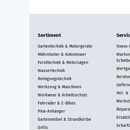
Sortiment
Servi
Gartentechnik & Motorgeräte
linexo
Mähroboter & Automower
Wartun
Scheib
Forsttechnik & Motorsägen
Wertga
Wassertechnik
Beratu
Reinigungstechnik
Liefers
Werkzeug & Maschinen
Hol- & 
Workwear & Arbeitsschutz
Werkst
Fahrräder & E-Bikes
Repara
Pkw-Anhänger
Ersatzt
Gartenmöbel & Strandkörbe
Schärfd
Grills