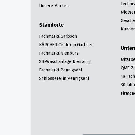
Techni
Unsere Marken
Mietge
Gesche
Standorte
Kunden
Fachmarkt Garbsen
KÄRCHER Center in Garbsen
Unte
Fachmarkt Nienburg
Mitarbe
SB-Waschanlage Nienburg
QMF-Zer
Fachmarkt Pennigsehl
1a Fac
Schlosserei in Pennigsehl
30 Jah
Firmen