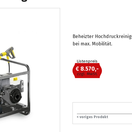
Beheizter Hochdruckreinig
bei max. Mobilität.
Listenpreis
€ 8.570,-
zzgl. MwSt.
< voriges Produkt