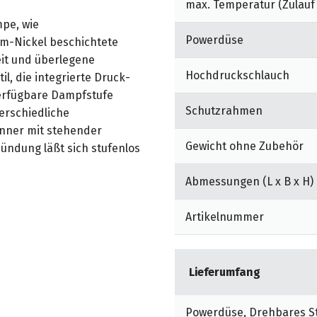
max. Temperatur (Zulauf 
pe, wie
Powerdüse
om-Nickel beschichtete
eit und überlegene
Hochdruckschlauch
l, die integrierte Druck-
erfügbare Dampfstufe
Schutzrahmen
erschiedliche
nner mit stehender
Gewicht ohne Zubehör
ündung läßt sich stufenlos
Abmessungen (L x B x H)
ung, Sicherheitsventile,
gelsicherung sichern im
Artikelnummer
 Gerätes. Der
kungsschutz (DGT) sichert
ützt alle wasserführenden
Lieferumfang
chtung können Druck- und
Powerdüse, Drehbares St