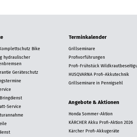
ce
Terminkalender
 Komplettschutz Bike
Grillseminare
g hydraulischer
Profivorführungen
enbremsen
Profi-Frühstück Wildkrautbeseitig
rantie Geräteschutz
HUSQVARNA Profi-Akkutechnik
ngstermine
Grillseminare in Pennigsehl
ervice
Bringdienst
Angebote & Aktionen
att-Service
Honda Sommer-Aktion
turannahme
KÄRCHER Akku Profi-Aktion 2026
eile
Kärcher Profi-Akkugeräte
ienst