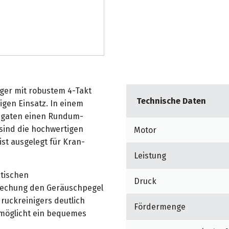
iger mit robustem 4-Takt
Technische Daten
gen Einsatz. In einem
egaten einen Rundum-
 sind die hochwertigen
Motor
t ausgelegt für Kran-
Leistung
atischen
Druck
rechung den Geräuschpegel
uckreinigers deutlich
Fördermenge
rmöglicht ein bequemes