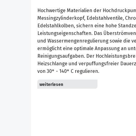
Hochwertige Materialien der Hochdruckpum
Messingzylinderkopf, Edelstahlventile, Chr
Edelstahlkolben, sichern eine hohe Standz
Leistungseigenschaften. Das Überströmventi
und Wassermengenregulierung sowie die v
ermöglicht eine optimale Anpassung an unt
Reinigungsaufgaben. Der Hochleistungsbre
Heizschlange und verpuffungsfreier Dauerz
von 30° - 140° C regulieren.
Die Sicherheitsmerkmale wie Ölmangelsicher
Wassermangelsicherung und Brennstoffman
harten Alltagseinsatz die Verfügbarkeit des
Schwimmerbehälter mit integriertem Verkal
die Trennung vom Trinkwassernetz und sch
Teile vor Verkalkungen und Ablagerungen.
Durch die serienmäßige Servo-Press Einri