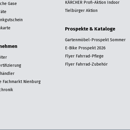
KÄRCHER Profi-Aktion Indoor
sche Gase
Tielbürger Aktion
räte
nkgutschein
karte
Prospekte & Kataloge
Gartenmöbel-Prospekt Sommer
rnehmen
E-Bike Prospekt 2026
Flyer Fahrrad-Pflege
iter
Flyer Fahrrad-Zubehör
tifizierung
hhändler
re Fachmarkt Nienburg
chronik