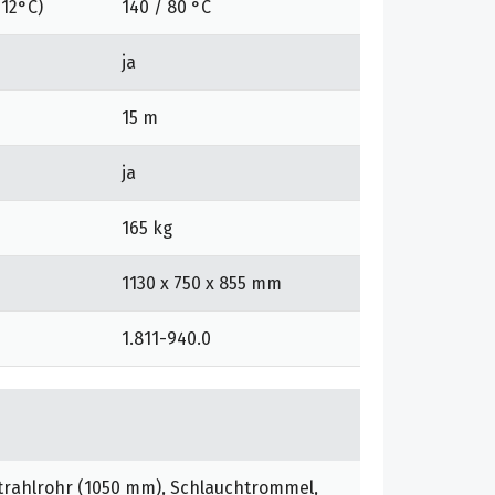
12°C)
140 / 80 °C
ja
15 m
ja
165 kg
1130 x 750 x 855 mm
1.811-940.0
rahlrohr (1050 mm), Schlauchtrommel,